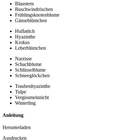
Blaustern
Buschwindröschen
Frühlingsknotenblume
Gänseblümchen
Huflattich
Hyazinthe
Krokus
Leberblümchen
Narzisse
Schachblume
Schlüsselblume
Schneeglöckchen
Traubenhyazinthe
Tulpe
Vergissmeinnicht
Winterling
Anleitung
Herunterladen
Ausdrucken