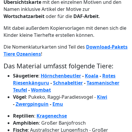
Übersichtskarte
mit den einzelnen Motiven und den
Namen inklusive Artikel der Motive zur
Wortschatzarbeit
oder für die
DAF-Arbeit
.
Mit dabei außerdem Kopiervorlagen mit denen sich die
Kinder kleine Tierhefte erstellen können.
Die Nomenklaturkarten sind Teil des
Download-Pakets
Tiere Ozeaniens
!
Das Material umfasst folgende Tiere:
Säugetiere
:
Hörnchenbeutler
-
Koala
-
Rotes
Riesenkänguru
-
Schnabeltier
-
Tasmanischer
Teufel
-
Wombat
Vögel
: Pukeko, Raggi-Paradiesvogel -
Kiwi
-
Zwergpinguin
-
Emu
Reptilien
:
Kragenechse
Amphibien
: Großer Banjofrosch
Fische
: Australischer Lungenfisch - Großer