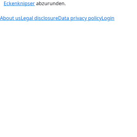
Eckenknipser
abzurunden.
About us
Legal disclosure
Data privacy policy
Login