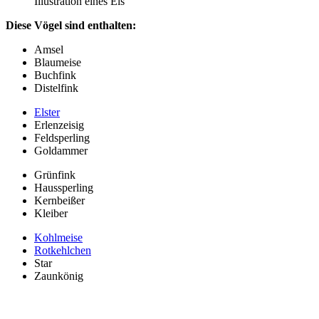
Illustration eines Eis
Diese Vögel sind enthalten:
Amsel
Blaumeise
Buchfink
Distelfink
Elster
Erlenzeisig
Feldsperling
Goldammer
Grünfink
Haussperling
Kernbeißer
Kleiber
Kohlmeise
Rotkehlchen
Star
Zaunkönig