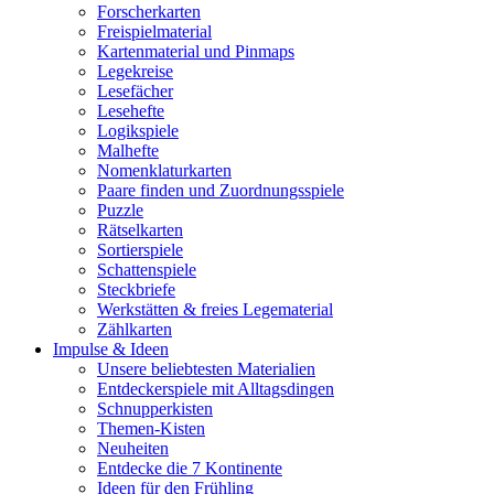
Forscherkarten
Freispielmaterial
Kartenmaterial und Pinmaps
Legekreise
Lesefächer
Lesehefte
Logikspiele
Malhefte
Nomenklaturkarten
Paare finden und Zuordnungsspiele
Puzzle
Rätselkarten
Sortierspiele
Schattenspiele
Steckbriefe
Werkstätten & freies Legematerial
Zählkarten
Impulse & Ideen
Unsere beliebtesten Materialien
Entdeckerspiele mit Alltagsdingen
Schnupperkisten
Themen-Kisten
Neuheiten
Entdecke die 7 Kontinente
Ideen für den Frühling