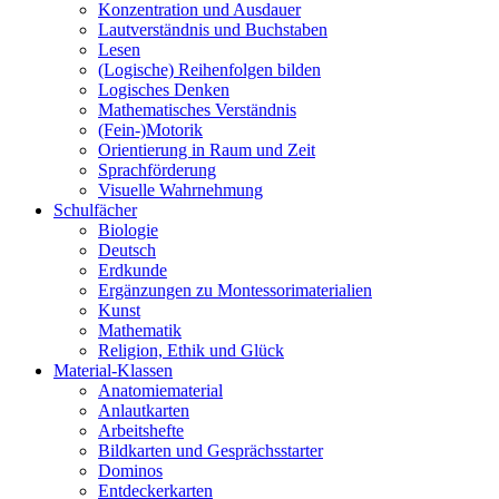
Konzentration und Ausdauer
Lautverständnis und Buchstaben
Lesen
(Logische) Reihenfolgen bilden
Logisches Denken
Mathematisches Verständnis
(Fein-)Motorik
Orientierung in Raum und Zeit
Sprachförderung
Visuelle Wahrnehmung
Schulfächer
Biologie
Deutsch
Erdkunde
Ergänzungen zu Montessorimaterialien
Kunst
Mathematik
Religion, Ethik und Glück
Material-Klassen
Anatomiematerial
Anlautkarten
Arbeitshefte
Bildkarten und Gesprächsstarter
Dominos
Entdeckerkarten