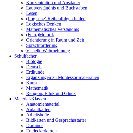
Konzentration und Ausdauer
Lautverständnis und Buchstaben
Lesen
(Logische) Reihenfolgen bilden
Logisches Denken
Mathematisches Verständnis
(Fein-)Motorik
Orientierung in Raum und Zeit
Sprachförderung
Visuelle Wahrnehmung
Schulfächer
Biologie
Deutsch
Erdkunde
Ergänzungen zu Montessorimaterialien
Kunst
Mathematik
Religion, Ethik und Glück
Material-Klassen
Anatomiematerial
Anlautkarten
Arbeitshefte
Bildkarten und Gesprächsstarter
Dominos
Entdeckerkarten