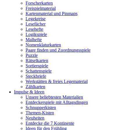
Forscherkarten
Freispielmaterial
Kartenmaterial und Pinmaps
Legekreise
Lesefächer
Lesehefte
Logikspiele
Malhefte
Nomenklaturkarten
Paare finden und Zuordnungsspiele
Puzzle
Rätselkarten
Sortierspiele
Schattenspiele
Steckbriefe
Werkstätten & freies Legematerial
Zählkarten
Impulse & Ideen
Unsere beliebtesten Materialien
Entdeckerspiele mit Alltagsdingen
Schnupperkisten
Themen-Kisten
Neuheiten
Entdecke die 7 Kontinente
Ideen für den Frühling