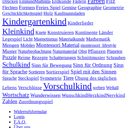
Farben
Filz
Erdkunde
Fädeln
Drücken
EmilundMathilda
Formen
Freies Spiel
Geographie
Geometrie
Flechten
Gemüse
Holz
Kaufmannsladen
Geschicklichkeitsspiel
Kindergartenkind
Kinderlieder
Kleinkind
Kontinente
Länder
Konstruieren
Knete
Mathematik
Legespiel
Magnetismus
Materialkunde
Licht
Montessori Material
Mengen
Mobiles
montessori_lifestyle
Muster
Pflanzen
Naturbeobachtung
Naturmaterial
Obst
Planeten
Puzzle
Rezepte
Reime
Schnittmuster
Schattierungen
Schrauben
Schulkind
Sinn für Ordnung
Sinn
Sinn für Bewegung
für Sprache
Spiel mit den Sinnen
Sortierspiel
Sortieren
Tiere
Übung des täglichen
Steckspiel
Symmetrie
Sprache
Vorschulkind
Lebens
Verschlüsse
weben
Weltall
Wortschatz
Wunderwissen
WunschkindHerzkindNervkind
Zahlen
Zuordnungsspiel
Widerrufsformular
Login
F.A.Q.
Über uns