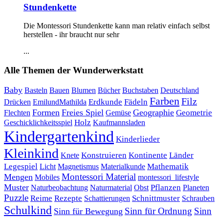
Stundenkette
Die Montessori Stundenkette kann man relativ einfach selbst
herstellen - ihr braucht nur sehr
...
Alle Themen der Wunderwerkstatt
Baby
Bauen
Blumen
Bücher
Buchstaben
Basteln
Deutschland
Farben
Filz
Erdkunde
Fädeln
Drücken
EmilundMathilda
Formen
Freies Spiel
Geographie
Geometrie
Flechten
Gemüse
Holz
Kaufmannsladen
Geschicklichkeitsspiel
Kindergartenkind
Kinderlieder
Kleinkind
Kontinente
Länder
Konstruieren
Knete
Mathematik
Legespiel
Magnetismus
Materialkunde
Licht
Montessori Material
Mengen
Mobiles
montessori_lifestyle
Muster
Pflanzen
Naturbeobachtung
Naturmaterial
Obst
Planeten
Puzzle
Rezepte
Reime
Schnittmuster
Schattierungen
Schrauben
Schulkind
Sinn für Ordnung
Sinn
Sinn für Bewegung