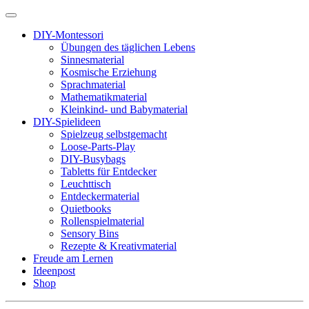
DIY-Montessori
Übungen des täglichen Lebens
Sinnesmaterial
Kosmische Erziehung
Sprachmaterial
Mathematikmaterial
Kleinkind- und Babymaterial
DIY-Spielideen
Spielzeug selbstgemacht
Loose-Parts-Play
DIY-Busybags
Tabletts für Entdecker
Leuchttisch
Entdeckermaterial
Quietbooks
Rollenspielmaterial
Sensory Bins
Rezepte & Kreativmaterial
Freude am Lernen
Ideenpost
Shop