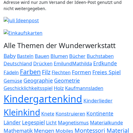
Adresse wird nur zum Versand der Ideen-Post genutzt und
nicht weitergegeben.
Alle Themen der Wunderwerkstatt
Baby
Bauen
Blumen
Bücher
Buchstaben
Basteln
Erdkunde
Deutschland
Drücken
EmilundMathilda
Farben
Filz
Formen
Freies Spiel
Fädeln
Flechten
Geographie
Geometrie
Gemüse
Holz
Kaufmannsladen
Geschicklichkeitsspiel
Kindergartenkind
Kinderlieder
Kleinkind
Kontinente
Konstruieren
Knete
Länder
Legespiel
Magnetismus
Materialkunde
Licht
Montessori Material
Mathematik
Mengen
Mobiles