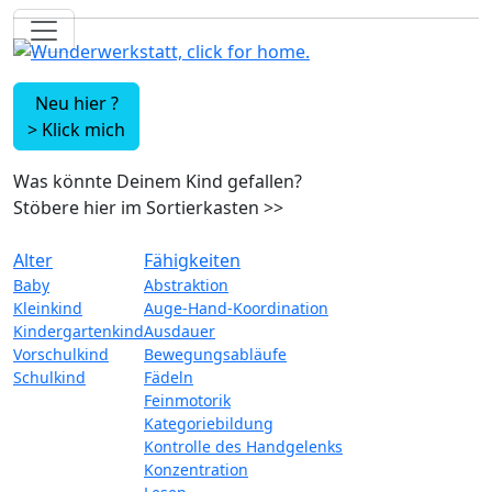
Neu hier ?
>
Klick mich
Was könnte Deinem Kind gefallen?
Stöbere hier im Sortierkasten
>>
Alter
Fähigkeiten
Baby
Abstraktion
Kleinkind
Auge-Hand-Koordination
Kindergartenkind
Ausdauer
Vorschulkind
Bewegungsabläufe
Schulkind
Fädeln
Feinmotorik
Kategoriebildung
Kontrolle des Handgelenks
Konzentration