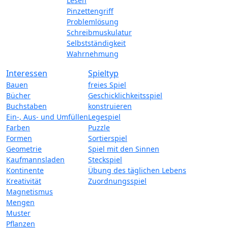
Lesen
Pinzettengriff
Problemlösung
Schreibmuskulatur
Selbstständigkeit
Wahrnehmung
Interessen
Spieltyp
Bauen
freies Spiel
Bücher
Geschicklichkeitsspiel
Buchstaben
konstruieren
Ein-, Aus- und Umfüllen
Legespiel
Farben
Puzzle
Formen
Sortierspiel
Geometrie
Spiel mit den Sinnen
Kaufmannsladen
Steckspiel
Kontinente
Übung des täglichen Lebens
Kreativität
Zuordnungsspiel
Magnetismus
Mengen
Muster
Pflanzen