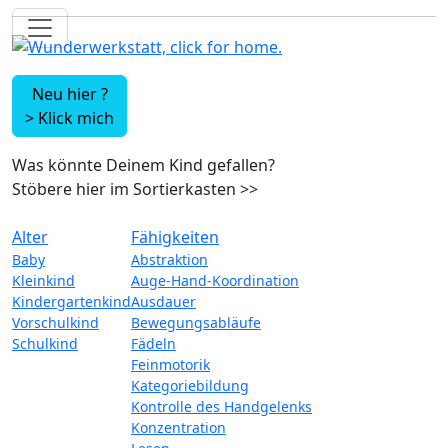
Neu hier ?
>
Klick mich
Was könnte Deinem Kind gefallen?
Stöbere hier im Sortierkasten
>>
Alter
Fähigkeiten
Baby
Abstraktion
Kleinkind
Auge-Hand-Koordination
Kindergartenkind
Ausdauer
Vorschulkind
Bewegungsabläufe
Schulkind
Fädeln
Feinmotorik
Kategoriebildung
Kontrolle des Handgelenks
Konzentration