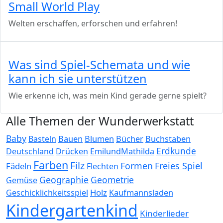
Small World Play
Welten erschaffen, erforschen und erfahren!
Was sind Spiel-Schemata und wie
kann ich sie unterstützen
Wie erkenne ich, was mein Kind gerade gerne spielt?
Alle Themen der Wunderwerkstatt
Baby
Bauen
Blumen
Bücher
Buchstaben
Basteln
Erdkunde
Deutschland
Drücken
EmilundMathilda
Farben
Filz
Formen
Freies Spiel
Fädeln
Flechten
Geographie
Geometrie
Gemüse
Holz
Kaufmannsladen
Geschicklichkeitsspiel
Kindergartenkind
Kinderlieder