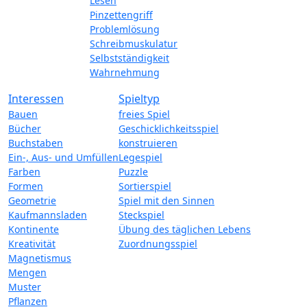
Lesen
Pinzettengriff
Problemlösung
Schreibmuskulatur
Selbstständigkeit
Wahrnehmung
Interessen
Spieltyp
Bauen
freies Spiel
Bücher
Geschicklichkeitsspiel
Buchstaben
konstruieren
Ein-, Aus- und Umfüllen
Legespiel
Farben
Puzzle
Formen
Sortierspiel
Geometrie
Spiel mit den Sinnen
Kaufmannsladen
Steckspiel
Kontinente
Übung des täglichen Lebens
Kreativität
Zuordnungsspiel
Magnetismus
Mengen
Muster
Pflanzen