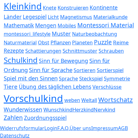
Kleinkind
Kontinente
Konstruieren
Knete
Länder
Legespiel
Magnetismus
Materialkunde
Licht
Montessori Material
Mathematik
Mengen
Mobiles
Muster
montessori_lifestyle
Naturbeobachtung
Puzzle
Pflanzen
Reime
Naturmaterial
Obst
Planeten
Rezepte
Schnittmuster
Schattierungen
Schrauben
Schulkind
Sinn für
Sinn für Bewegung
Ordnung
Sinn für Sprache
Sortierspiel
Sortieren
Spiel mit den Sinnen
Steckspiel
Symmetrie
Sprache
Tiere
Übung des täglichen Lebens
Verschlüsse
Vorschulkind
Wortschatz
weben
Weltall
Wunderwissen
WunschkindHerzkindNervkind
Zahlen
Zuordnungsspiel
Widerrufsformular
Login
F.A.Q.
Über uns
Impressum
AGB
Datenschutz