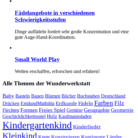
Fädelangebote in verschiedenen
Schwierigkeitsstufen
Dinge auffädeln fordert sehr große Konzentration und eine
gute Auge-Hand-Koordination.
Small World Play
Welten erschaffen, erforschen und erfahren!
Alle Themen der Wunderwerkstatt
Baby
Bauen
Blumen
Bücher
Buchstaben
Basteln
Deutschland
Farben
Filz
Erdkunde
Fädeln
Drücken
EmilundMathilda
Formen
Freies Spiel
Geographie
Geometrie
Flechten
Gemüse
Holz
Kaufmannsladen
Geschicklichkeitsspiel
Kindergartenkind
Kinderlieder
Kleinkind
Kontinente
Länder
Konstruieren
Knete