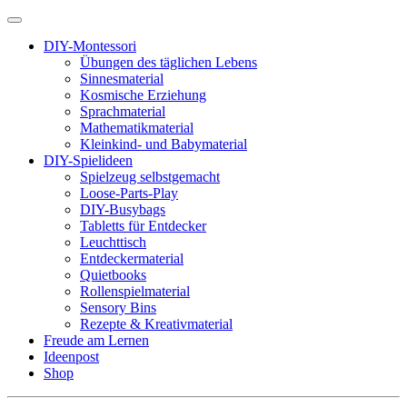
DIY-Montessori
Übungen des täglichen Lebens
Sinnesmaterial
Kosmische Erziehung
Sprachmaterial
Mathematikmaterial
Kleinkind- und Babymaterial
DIY-Spielideen
Spielzeug selbstgemacht
Loose-Parts-Play
DIY-Busybags
Tabletts für Entdecker
Leuchttisch
Entdeckermaterial
Quietbooks
Rollenspielmaterial
Sensory Bins
Rezepte & Kreativmaterial
Freude am Lernen
Ideenpost
Shop