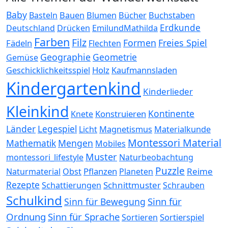
Baby
Bauen
Blumen
Bücher
Buchstaben
Basteln
Erdkunde
Deutschland
Drücken
EmilundMathilda
Farben
Filz
Formen
Freies Spiel
Fädeln
Flechten
Geographie
Geometrie
Gemüse
Holz
Kaufmannsladen
Geschicklichkeitsspiel
Kindergartenkind
Kinderlieder
Kleinkind
Kontinente
Konstruieren
Knete
Länder
Legespiel
Magnetismus
Materialkunde
Licht
Montessori Material
Mathematik
Mengen
Mobiles
Muster
montessori_lifestyle
Naturbeobachtung
Puzzle
Pflanzen
Reime
Naturmaterial
Obst
Planeten
Rezepte
Schnittmuster
Schattierungen
Schrauben
Schulkind
Sinn für
Sinn für Bewegung
Ordnung
Sinn für Sprache
Sortierspiel
Sortieren