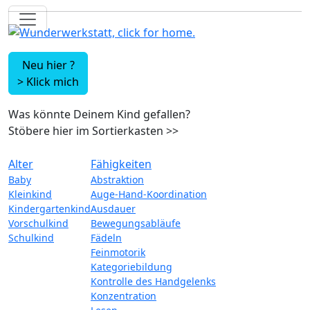
Neu hier ?
>
Klick mich
Was könnte Deinem Kind gefallen?
Stöbere hier im Sortierkasten
>>
Alter
Fähigkeiten
Baby
Abstraktion
Kleinkind
Auge-Hand-Koordination
Kindergartenkind
Ausdauer
Vorschulkind
Bewegungsabläufe
Schulkind
Fädeln
Feinmotorik
Kategoriebildung
Kontrolle des Handgelenks
Konzentration