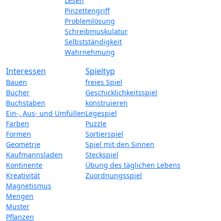
Lesen
Pinzettengriff
Problemlösung
Schreibmuskulatur
Selbstständigkeit
Wahrnehmung
Interessen
Spieltyp
Bauen
freies Spiel
Bücher
Geschicklichkeitsspiel
Buchstaben
konstruieren
Ein-, Aus- und Umfüllen
Legespiel
Farben
Puzzle
Formen
Sortierspiel
Geometrie
Spiel mit den Sinnen
Kaufmannsladen
Steckspiel
Kontinente
Übung des täglichen Lebens
Kreativität
Zuordnungsspiel
Magnetismus
Mengen
Muster
Pflanzen