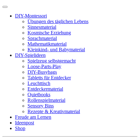
DIY-Montessori
Übungen des täglichen Lebens
Sinnesmaterial
Kosmische Erziehung
Sprachmaterial
Mathematikmaterial
Kleinkind- und Babymaterial
DIY-Spielideen
Spielzeug selbstgemacht
Loose-Parts-Play
DIY-Busybags
Tabletts für Entdecker
Leuchttisch
Entdeckermaterial
Quietbooks
Rollenspielmaterial
Sensory Bins
Rezepte & Kreativmaterial
Freude am Lernen
Ideenpost
Shop