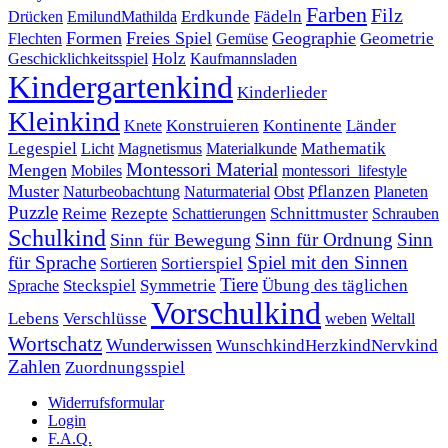
Farben
Filz
Erdkunde
Fädeln
Drücken
EmilundMathilda
Formen
Freies Spiel
Geographie
Geometrie
Flechten
Gemüse
Holz
Kaufmannsladen
Geschicklichkeitsspiel
Kindergartenkind
Kinderlieder
Kleinkind
Kontinente
Länder
Konstruieren
Knete
Mathematik
Legespiel
Magnetismus
Materialkunde
Licht
Montessori Material
Mengen
Mobiles
montessori_lifestyle
Muster
Pflanzen
Naturbeobachtung
Naturmaterial
Obst
Planeten
Puzzle
Rezepte
Reime
Schnittmuster
Schattierungen
Schrauben
Schulkind
Sinn für Ordnung
Sinn
Sinn für Bewegung
für Sprache
Spiel mit den Sinnen
Sortierspiel
Sortieren
Tiere
Übung des täglichen
Steckspiel
Symmetrie
Sprache
Vorschulkind
Lebens
Verschlüsse
weben
Weltall
Wortschatz
Wunderwissen
WunschkindHerzkindNervkind
Zahlen
Zuordnungsspiel
Widerrufsformular
Login
F.A.Q.