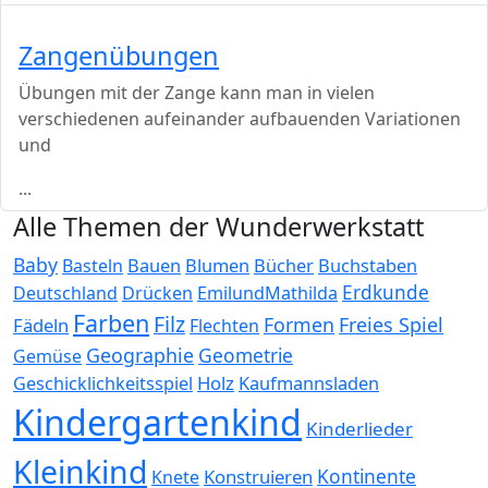
Zangenübungen
Übungen mit der Zange kann man in vielen
verschiedenen aufeinander aufbauenden Variationen
und
...
Alle Themen der Wunderwerkstatt
Baby
Bauen
Blumen
Bücher
Buchstaben
Basteln
Erdkunde
Deutschland
Drücken
EmilundMathilda
Farben
Filz
Formen
Freies Spiel
Fädeln
Flechten
Geographie
Geometrie
Gemüse
Holz
Kaufmannsladen
Geschicklichkeitsspiel
Kindergartenkind
Kinderlieder
Kleinkind
Kontinente
Konstruieren
Knete