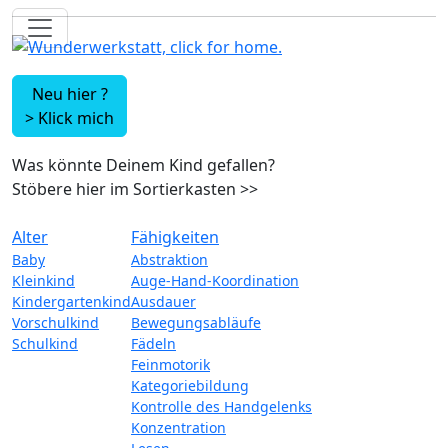
Neu hier ?
>
Klick mich
Was könnte Deinem Kind gefallen?
Stöbere hier im Sortierkasten
>>
Alter
Fähigkeiten
Baby
Abstraktion
Kleinkind
Auge-Hand-Koordination
Kindergartenkind
Ausdauer
Vorschulkind
Bewegungsabläufe
Schulkind
Fädeln
Feinmotorik
Kategoriebildung
Kontrolle des Handgelenks
Konzentration