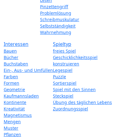
Lesen
Pinzettengriff
Problemlösung
Schreibmuskulatur
Selbstständigkeit
Wahrnehmung
Interessen
Spieltyp
Bauen
freies Spiel
Bücher
Geschicklichkeitsspiel
Buchstaben
konstruieren
Ein-, Aus- und Umfüllen
Legespiel
Farben
Puzzle
Formen
Sortierspiel
Geometrie
Spiel mit den Sinnen
Kaufmannsladen
Steckspiel
Kontinente
Übung des täglichen Lebens
Kreativität
Zuordnungsspiel
Magnetismus
Mengen
Muster
Pflanzen