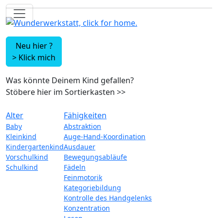
Neu hier ?
>
Klick mich
Was könnte Deinem Kind gefallen?
Stöbere hier im Sortierkasten
>>
Alter
Fähigkeiten
Baby
Abstraktion
Kleinkind
Auge-Hand-Koordination
Kindergartenkind
Ausdauer
Vorschulkind
Bewegungsabläufe
Schulkind
Fädeln
Feinmotorik
Kategoriebildung
Kontrolle des Handgelenks
Konzentration