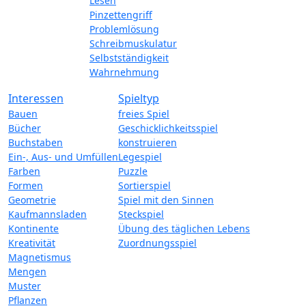
Lesen
Pinzettengriff
Problemlösung
Schreibmuskulatur
Selbstständigkeit
Wahrnehmung
Interessen
Spieltyp
Bauen
freies Spiel
Bücher
Geschicklichkeitsspiel
Buchstaben
konstruieren
Ein-, Aus- und Umfüllen
Legespiel
Farben
Puzzle
Formen
Sortierspiel
Geometrie
Spiel mit den Sinnen
Kaufmannsladen
Steckspiel
Kontinente
Übung des täglichen Lebens
Kreativität
Zuordnungsspiel
Magnetismus
Mengen
Muster
Pflanzen