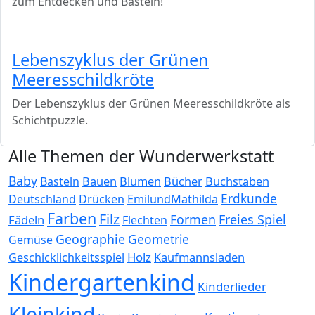
zum Entdecken und Basteln!
Lebenszyklus der Grünen
Meeresschildkröte
Der Lebenszyklus der Grünen Meeresschildkröte als
Schichtpuzzle.
Alle Themen der Wunderwerkstatt
Baby
Bauen
Blumen
Bücher
Buchstaben
Basteln
Erdkunde
Deutschland
Drücken
EmilundMathilda
Farben
Filz
Formen
Freies Spiel
Fädeln
Flechten
Geographie
Geometrie
Gemüse
Holz
Kaufmannsladen
Geschicklichkeitsspiel
Kindergartenkind
Kinderlieder
Kleinkind