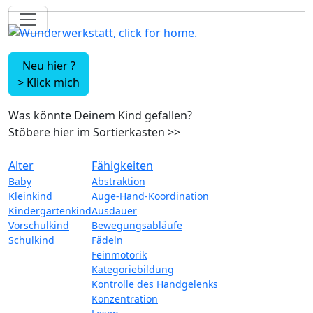
Neu hier ?
>
Klick mich
Was könnte Deinem Kind gefallen?
Stöbere hier im Sortierkasten
>>
Alter
Fähigkeiten
Baby
Abstraktion
Kleinkind
Auge-Hand-Koordination
Kindergartenkind
Ausdauer
Vorschulkind
Bewegungsabläufe
Schulkind
Fädeln
Feinmotorik
Kategoriebildung
Kontrolle des Handgelenks
Konzentration