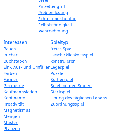
Lesen
Pinzettengriff
Problemlösung
Schreibmuskulatur
Selbstständigkeit
Wahrnehmung
Interessen
Spieltyp
Bauen
freies Spiel
Bücher
Geschicklichkeitsspiel
Buchstaben
konstruieren
Ein-, Aus- und Umfüllen
Legespiel
Farben
Puzzle
Formen
Sortierspiel
Geometrie
Spiel mit den Sinnen
Kaufmannsladen
Steckspiel
Kontinente
Übung des täglichen Lebens
Kreativität
Zuordnungsspiel
Magnetismus
Mengen
Muster
Pflanzen