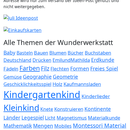
Adresse wird nur zum Versand der Ideen-Post genutzt und
nicht weitergegeben.
Alle Themen der Wunderwerkstatt
Baby
Bauen
Blumen
Bücher
Buchstaben
Basteln
Erdkunde
Deutschland
Drücken
EmilundMathilda
Farben
Filz
Formen
Freies Spiel
Fädeln
Flechten
Geographie
Geometrie
Gemüse
Holz
Kaufmannsladen
Geschicklichkeitsspiel
Kindergartenkind
Kinderlieder
Kleinkind
Kontinente
Konstruieren
Knete
Länder
Legespiel
Magnetismus
Materialkunde
Licht
Montessori Material
Mathematik
Mengen
Mobiles