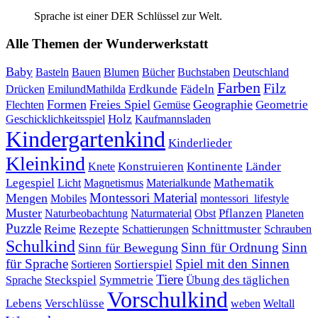
Sprache ist einer DER Schlüssel zur Welt.
Alle Themen der Wunderwerkstatt
Baby
Bauen
Blumen
Bücher
Buchstaben
Basteln
Deutschland
Farben
Filz
Erdkunde
Fädeln
Drücken
EmilundMathilda
Formen
Freies Spiel
Geographie
Geometrie
Flechten
Gemüse
Holz
Kaufmannsladen
Geschicklichkeitsspiel
Kindergartenkind
Kinderlieder
Kleinkind
Kontinente
Länder
Konstruieren
Knete
Mathematik
Legespiel
Magnetismus
Materialkunde
Licht
Montessori Material
Mengen
Mobiles
montessori_lifestyle
Muster
Pflanzen
Naturbeobachtung
Naturmaterial
Obst
Planeten
Puzzle
Rezepte
Reime
Schnittmuster
Schattierungen
Schrauben
Schulkind
Sinn für Ordnung
Sinn
Sinn für Bewegung
für Sprache
Spiel mit den Sinnen
Sortierspiel
Sortieren
Tiere
Übung des täglichen
Steckspiel
Symmetrie
Sprache
Vorschulkind
Lebens
Verschlüsse
weben
Weltall