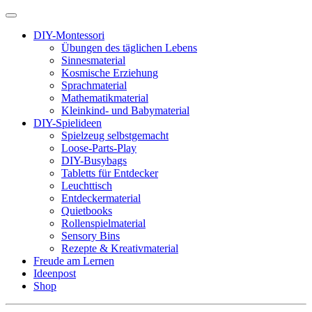
DIY-Montessori
Übungen des täglichen Lebens
Sinnesmaterial
Kosmische Erziehung
Sprachmaterial
Mathematikmaterial
Kleinkind- und Babymaterial
DIY-Spielideen
Spielzeug selbstgemacht
Loose-Parts-Play
DIY-Busybags
Tabletts für Entdecker
Leuchttisch
Entdeckermaterial
Quietbooks
Rollenspielmaterial
Sensory Bins
Rezepte & Kreativmaterial
Freude am Lernen
Ideenpost
Shop