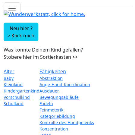
Neu hier ?
>
Klick mich
Was könnte Deinem Kind gefallen?
Stöbere hier im Sortierkasten
>>
Alter
Fähigkeiten
Baby
Abstraktion
Kleinkind
Auge-Hand-Koordination
Kindergartenkind
Ausdauer
Vorschulkind
Bewegungsabläufe
Schulkind
Fädeln
Feinmotorik
Kategoriebildung
Kontrolle des Handgelenks
Konzentration