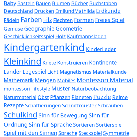
Baby
Bauen
Blumen
Bücher
Buchstaben
Basteln
Erdkunde
Deutschland
Drücken
EmilundMathilda
Farben
Filz
Formen
Freies Spiel
Fädeln
Flechten
Geographie
Geometrie
Gemüse
Holz
Kaufmannsladen
Geschicklichkeitsspiel
Kindergartenkind
Kinderlieder
Kleinkind
Kontinente
Konstruieren
Knete
Länder
Legespiel
Magnetismus
Materialkunde
Licht
Montessori Material
Mathematik
Mengen
Mobiles
Muster
montessori_lifestyle
Naturbeobachtung
Puzzle
Pflanzen
Reime
Naturmaterial
Obst
Planeten
Rezepte
Schnittmuster
Schattierungen
Schrauben
Schulkind
Sinn für
Sinn für Bewegung
Ordnung
Sinn für Sprache
Sortierspiel
Sortieren
Spiel mit den Sinnen
Steckspiel
Symmetrie
Sprache