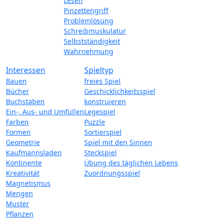
Lesen
Pinzettengriff
Problemlösung
Schreibmuskulatur
Selbstständigkeit
Wahrnehmung
Interessen
Spieltyp
Bauen
freies Spiel
Bücher
Geschicklichkeitsspiel
Buchstaben
konstruieren
Ein-, Aus- und Umfüllen
Legespiel
Farben
Puzzle
Formen
Sortierspiel
Geometrie
Spiel mit den Sinnen
Kaufmannsladen
Steckspiel
Kontinente
Übung des täglichen Lebens
Kreativität
Zuordnungsspiel
Magnetismus
Mengen
Muster
Pflanzen