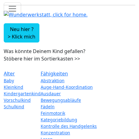
Neu hier ?
>
Klick mich
Was könnte Deinem Kind gefallen?
Stöbere hier im Sortierkasten
>>
Alter
Fähigkeiten
Baby
Abstraktion
Kleinkind
Auge-Hand-Koordination
Kindergartenkind
Ausdauer
Vorschulkind
Bewegungsabläufe
Schulkind
Fädeln
Feinmotorik
Kategoriebildung
Kontrolle des Handgelenks
Konzentration