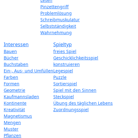
Lesen
Pinzettengriff
Problemlösung
Schreibmuskulatur
Selbstständigkeit
Wahrnehmung
Interessen
Spieltyp
Bauen
freies Spiel
Bücher
Geschicklichkeitsspiel
Buchstaben
konstruieren
Ein-, Aus- und Umfüllen
Legespiel
Farben
Puzzle
Formen
Sortierspiel
Geometrie
Spiel mit den Sinnen
Kaufmannsladen
Steckspiel
Kontinente
Übung des täglichen Lebens
Kreativität
Zuordnungsspiel
Magnetismus
Mengen
Muster
Pflanzen