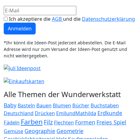
Ich akzeptiere die
AGB
und die
Datenschutzerklärung
Anmelden
*Ihr könnt die Ideen-Post jederzeit abbestellen. Die E-Mail
Adresse wird nur zum Versand der Ideen-Post genutzt und
nicht weitergegeben.
Alle Themen der Wunderwerkstatt
Baby
Bauen
Blumen
Bücher
Buchstaben
Basteln
Erdkunde
Deutschland
Drücken
EmilundMathilda
Farben
Filz
Formen
Freies Spiel
Fädeln
Flechten
Geographie
Geometrie
Gemüse
Holz
Kaufmannsladen
Geschicklichkeitsspiel