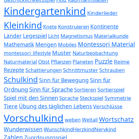
Kindergartenkind
Kinderlieder
Kleinkind
Kontinente
Konstruieren
Knete
Länder
Legespiel
Magnetismus
Materialkunde
Licht
Montessori Material
Mathematik
Mengen
Mobiles
Muster
montessori_lifestyle
Naturbeobachtung
Puzzle
Pflanzen
Reime
Naturmaterial
Obst
Planeten
Rezepte
Schnittmuster
Schattierungen
Schrauben
Schulkind
Sinn für
Sinn für Bewegung
Ordnung
Sinn für Sprache
Sortierspiel
Sortieren
Spiel mit den Sinnen
Steckspiel
Symmetrie
Sprache
Tiere
Übung des täglichen Lebens
Verschlüsse
Vorschulkind
Wortschatz
weben
Weltall
Wunderwissen
WunschkindHerzkindNervkind
Zahlen
Zuordnungsspiel