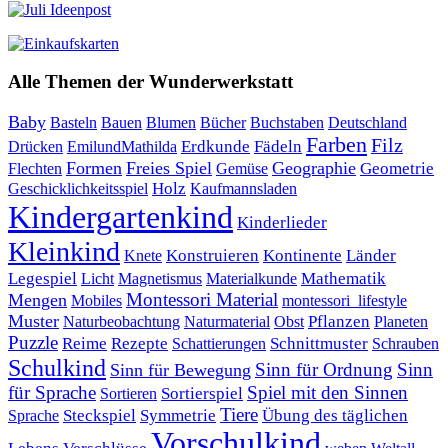
Alle Themen der Wunderwerkstatt
Baby
Bauen
Blumen
Bücher
Buchstaben
Basteln
Deutschland
Farben
Filz
Erdkunde
Fädeln
Drücken
EmilundMathilda
Formen
Freies Spiel
Geographie
Geometrie
Flechten
Gemüse
Holz
Kaufmannsladen
Geschicklichkeitsspiel
Kindergartenkind
Kinderlieder
Kleinkind
Kontinente
Länder
Konstruieren
Knete
Mathematik
Legespiel
Magnetismus
Materialkunde
Licht
Montessori Material
Mengen
Mobiles
montessori_lifestyle
Muster
Pflanzen
Naturbeobachtung
Naturmaterial
Obst
Planeten
Puzzle
Rezepte
Reime
Schnittmuster
Schattierungen
Schrauben
Schulkind
Sinn für Ordnung
Sinn
Sinn für Bewegung
für Sprache
Spiel mit den Sinnen
Sortierspiel
Sortieren
Tiere
Übung des täglichen
Steckspiel
Symmetrie
Sprache
Vorschulkind