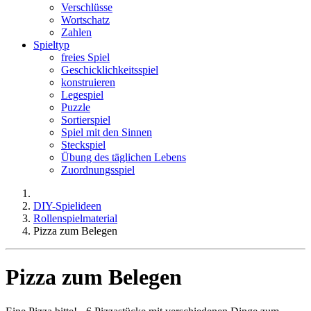
Verschlüsse
Wortschatz
Zahlen
Spieltyp
freies Spiel
Geschicklichkeitsspiel
konstruieren
Legespiel
Puzzle
Sortierspiel
Spiel mit den Sinnen
Steckspiel
Übung des täglichen Lebens
Zuordnungsspiel
DIY-Spielideen
Rollenspielmaterial
Pizza zum Belegen
Pizza zum Belegen