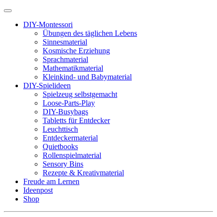
DIY-Montessori
Übungen des täglichen Lebens
Sinnesmaterial
Kosmische Erziehung
Sprachmaterial
Mathematikmaterial
Kleinkind- und Babymaterial
DIY-Spielideen
Spielzeug selbstgemacht
Loose-Parts-Play
DIY-Busybags
Tabletts für Entdecker
Leuchttisch
Entdeckermaterial
Quietbooks
Rollenspielmaterial
Sensory Bins
Rezepte & Kreativmaterial
Freude am Lernen
Ideenpost
Shop