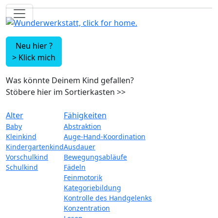
Neu hier ?
>
Klick mich
Was könnte Deinem Kind gefallen?
Stöbere hier im Sortierkasten
>>
Alter
Fähigkeiten
Baby
Abstraktion
Kleinkind
Auge-Hand-Koordination
Kindergartenkind
Ausdauer
Vorschulkind
Bewegungsabläufe
Schulkind
Fädeln
Feinmotorik
Kategoriebildung
Kontrolle des Handgelenks
Konzentration