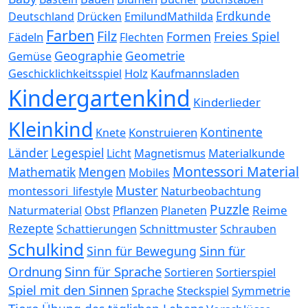
Erdkunde
Deutschland
Drücken
EmilundMathilda
Farben
Filz
Formen
Freies Spiel
Fädeln
Flechten
Geographie
Geometrie
Gemüse
Holz
Kaufmannsladen
Geschicklichkeitsspiel
Kindergartenkind
Kinderlieder
Kleinkind
Kontinente
Konstruieren
Knete
Länder
Legespiel
Magnetismus
Materialkunde
Licht
Montessori Material
Mathematik
Mengen
Mobiles
Muster
montessori_lifestyle
Naturbeobachtung
Puzzle
Pflanzen
Reime
Naturmaterial
Obst
Planeten
Rezepte
Schnittmuster
Schattierungen
Schrauben
Schulkind
Sinn für
Sinn für Bewegung
Ordnung
Sinn für Sprache
Sortierspiel
Sortieren
Spiel mit den Sinnen
Steckspiel
Symmetrie
Sprache