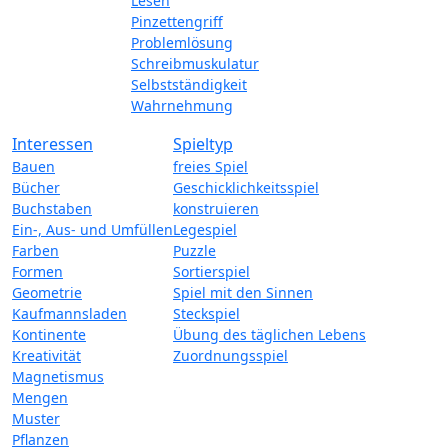
Lesen
Pinzettengriff
Problemlösung
Schreibmuskulatur
Selbstständigkeit
Wahrnehmung
Interessen
Spieltyp
Bauen
freies Spiel
Bücher
Geschicklichkeitsspiel
Buchstaben
konstruieren
Ein-, Aus- und Umfüllen
Legespiel
Farben
Puzzle
Formen
Sortierspiel
Geometrie
Spiel mit den Sinnen
Kaufmannsladen
Steckspiel
Kontinente
Übung des täglichen Lebens
Kreativität
Zuordnungsspiel
Magnetismus
Mengen
Muster
Pflanzen