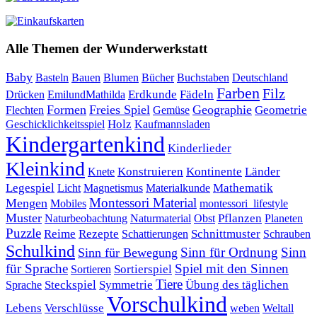
Alle Themen der Wunderwerkstatt
Baby
Bauen
Blumen
Bücher
Buchstaben
Basteln
Deutschland
Farben
Filz
Erdkunde
Fädeln
Drücken
EmilundMathilda
Formen
Freies Spiel
Geographie
Geometrie
Flechten
Gemüse
Holz
Kaufmannsladen
Geschicklichkeitsspiel
Kindergartenkind
Kinderlieder
Kleinkind
Kontinente
Länder
Konstruieren
Knete
Mathematik
Legespiel
Magnetismus
Materialkunde
Licht
Montessori Material
Mengen
Mobiles
montessori_lifestyle
Muster
Pflanzen
Naturbeobachtung
Naturmaterial
Obst
Planeten
Puzzle
Rezepte
Reime
Schnittmuster
Schattierungen
Schrauben
Schulkind
Sinn für Ordnung
Sinn
Sinn für Bewegung
für Sprache
Spiel mit den Sinnen
Sortierspiel
Sortieren
Tiere
Übung des täglichen
Steckspiel
Symmetrie
Sprache
Vorschulkind
Lebens
Verschlüsse
weben
Weltall