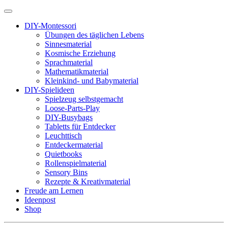
DIY-Montessori
Übungen des täglichen Lebens
Sinnesmaterial
Kosmische Erziehung
Sprachmaterial
Mathematikmaterial
Kleinkind- und Babymaterial
DIY-Spielideen
Spielzeug selbstgemacht
Loose-Parts-Play
DIY-Busybags
Tabletts für Entdecker
Leuchttisch
Entdeckermaterial
Quietbooks
Rollenspielmaterial
Sensory Bins
Rezepte & Kreativmaterial
Freude am Lernen
Ideenpost
Shop