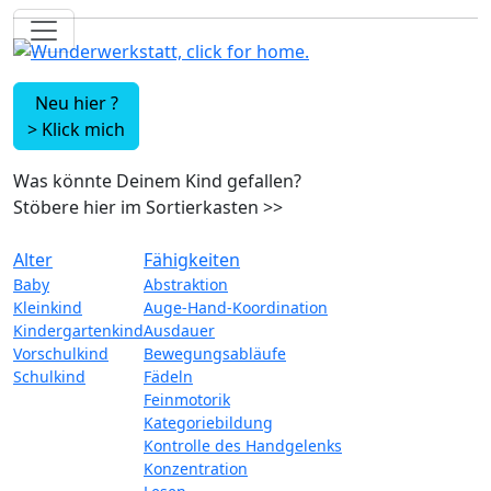
Neu hier ?
>
Klick mich
Was könnte Deinem Kind gefallen?
Stöbere hier im Sortierkasten
>>
Alter
Fähigkeiten
Baby
Abstraktion
Kleinkind
Auge-Hand-Koordination
Kindergartenkind
Ausdauer
Vorschulkind
Bewegungsabläufe
Schulkind
Fädeln
Feinmotorik
Kategoriebildung
Kontrolle des Handgelenks
Konzentration