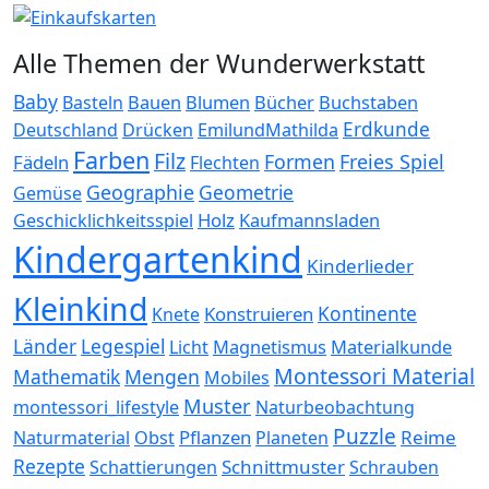
Alle Themen der Wunderwerkstatt
Baby
Bauen
Blumen
Bücher
Buchstaben
Basteln
Erdkunde
Deutschland
Drücken
EmilundMathilda
Farben
Filz
Formen
Freies Spiel
Fädeln
Flechten
Geographie
Geometrie
Gemüse
Holz
Kaufmannsladen
Geschicklichkeitsspiel
Kindergartenkind
Kinderlieder
Kleinkind
Kontinente
Konstruieren
Knete
Länder
Legespiel
Magnetismus
Materialkunde
Licht
Montessori Material
Mathematik
Mengen
Mobiles
Muster
montessori_lifestyle
Naturbeobachtung
Puzzle
Pflanzen
Reime
Naturmaterial
Obst
Planeten
Rezepte
Schnittmuster
Schattierungen
Schrauben