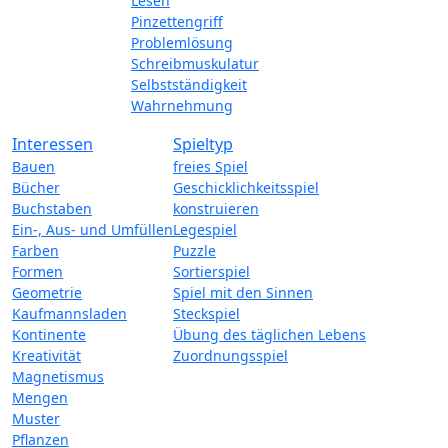
Lesen
Pinzettengriff
Problemlösung
Schreibmuskulatur
Selbstständigkeit
Wahrnehmung
Interessen
Spieltyp
Bauen
freies Spiel
Bücher
Geschicklichkeitsspiel
Buchstaben
konstruieren
Ein-, Aus- und Umfüllen
Legespiel
Farben
Puzzle
Formen
Sortierspiel
Geometrie
Spiel mit den Sinnen
Kaufmannsladen
Steckspiel
Kontinente
Übung des täglichen Lebens
Kreativität
Zuordnungsspiel
Magnetismus
Mengen
Muster
Pflanzen