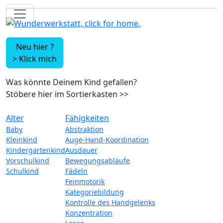
Neu hier ?
>
Klick mich
Was könnte Deinem Kind gefallen?
Stöbere hier im Sortierkasten
>>
Alter
Fähigkeiten
Baby
Abstraktion
Kleinkind
Auge-Hand-Koordination
Kindergartenkind
Ausdauer
Vorschulkind
Bewegungsabläufe
Schulkind
Fädeln
Feinmotorik
Kategoriebildung
Kontrolle des Handgelenks
Konzentration