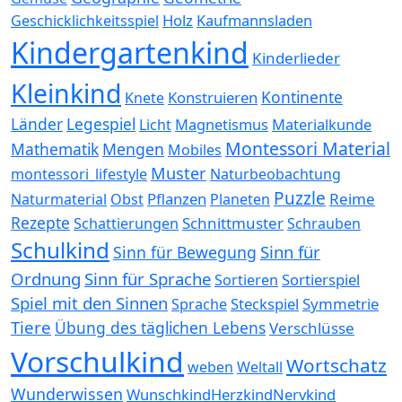
Holz
Kaufmannsladen
Geschicklichkeitsspiel
Kindergartenkind
Kinderlieder
Kleinkind
Kontinente
Konstruieren
Knete
Länder
Legespiel
Magnetismus
Materialkunde
Licht
Montessori Material
Mathematik
Mengen
Mobiles
Muster
montessori_lifestyle
Naturbeobachtung
Puzzle
Pflanzen
Reime
Naturmaterial
Obst
Planeten
Rezepte
Schnittmuster
Schattierungen
Schrauben
Schulkind
Sinn für
Sinn für Bewegung
Ordnung
Sinn für Sprache
Sortierspiel
Sortieren
Spiel mit den Sinnen
Steckspiel
Symmetrie
Sprache
Tiere
Übung des täglichen Lebens
Verschlüsse
Vorschulkind
Wortschatz
weben
Weltall
Wunderwissen
WunschkindHerzkindNervkind