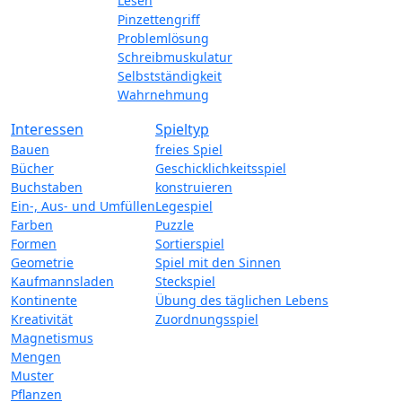
Lesen
Pinzettengriff
Problemlösung
Schreibmuskulatur
Selbstständigkeit
Wahrnehmung
Interessen
Spieltyp
Bauen
freies Spiel
Bücher
Geschicklichkeitsspiel
Buchstaben
konstruieren
Ein-, Aus- und Umfüllen
Legespiel
Farben
Puzzle
Formen
Sortierspiel
Geometrie
Spiel mit den Sinnen
Kaufmannsladen
Steckspiel
Kontinente
Übung des täglichen Lebens
Kreativität
Zuordnungsspiel
Magnetismus
Mengen
Muster
Pflanzen