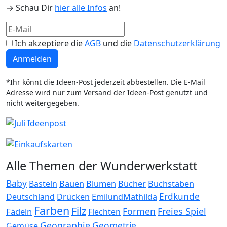
→ Schau Dir
hier alle Infos
an!
Ich akzeptiere die
AGB
und die
Datenschutzerklärung
Anmelden
*Ihr könnt die Ideen-Post jederzeit abbestellen. Die E-Mail
Adresse wird nur zum Versand der Ideen-Post genutzt und
nicht weitergegeben.
Alle Themen der Wunderwerkstatt
Baby
Bauen
Blumen
Bücher
Buchstaben
Basteln
Erdkunde
Deutschland
Drücken
EmilundMathilda
Farben
Filz
Formen
Freies Spiel
Fädeln
Flechten
Geographie
Geometrie
Gemüse