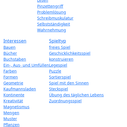
Lesen
Pinzettengriff
Problemlösung
Schreibmuskulatur
Selbstständigkeit
Wahrnehmung
Interessen
Spieltyp
Bauen
freies Spiel
Bücher
Geschicklichkeitsspiel
Buchstaben
konstruieren
Ein-, Aus- und Umfüllen
Legespiel
Farben
Puzzle
Formen
Sortierspiel
Geometrie
Spiel mit den Sinnen
Kaufmannsladen
Steckspiel
Kontinente
Übung des täglichen Lebens
Kreativität
Zuordnungsspiel
Magnetismus
Mengen
Muster
Pflanzen