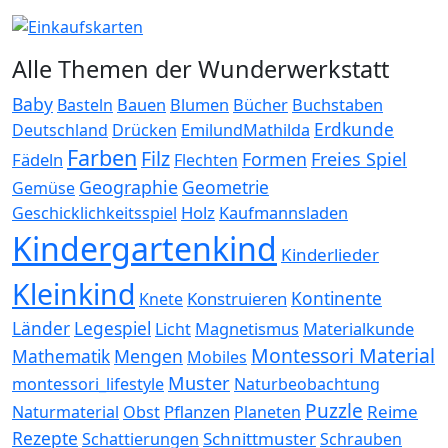
Alle Themen der Wunderwerkstatt
Baby
Bauen
Blumen
Bücher
Buchstaben
Basteln
Erdkunde
Deutschland
Drücken
EmilundMathilda
Farben
Filz
Formen
Freies Spiel
Fädeln
Flechten
Geographie
Geometrie
Gemüse
Holz
Kaufmannsladen
Geschicklichkeitsspiel
Kindergartenkind
Kinderlieder
Kleinkind
Kontinente
Konstruieren
Knete
Länder
Legespiel
Magnetismus
Materialkunde
Licht
Montessori Material
Mathematik
Mengen
Mobiles
Muster
montessori_lifestyle
Naturbeobachtung
Puzzle
Pflanzen
Reime
Naturmaterial
Obst
Planeten
Rezepte
Schnittmuster
Schattierungen
Schrauben