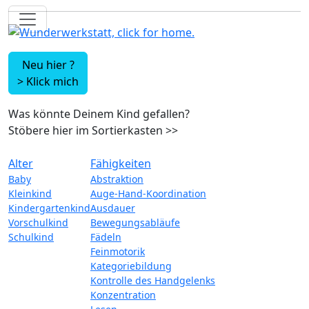
Neu hier ?
>
Klick mich
Was könnte Deinem Kind gefallen?
Stöbere hier im Sortierkasten
>>
Alter
Fähigkeiten
Baby
Abstraktion
Kleinkind
Auge-Hand-Koordination
Kindergartenkind
Ausdauer
Vorschulkind
Bewegungsabläufe
Schulkind
Fädeln
Feinmotorik
Kategoriebildung
Kontrolle des Handgelenks
Konzentration