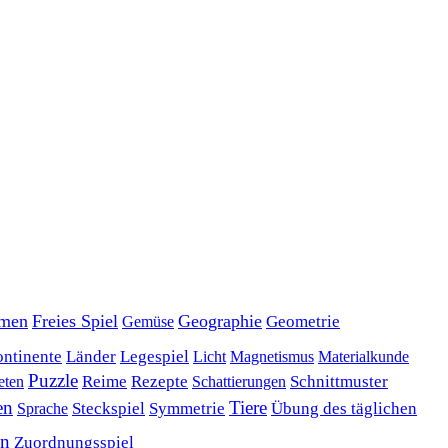
men
Freies Spiel
Geographie
Geometrie
Gemüse
ntinente
Länder
Legespiel
Magnetismus
Materialkunde
Licht
Puzzle
Rezepte
Reime
Schnittmuster
eten
Schattierungen
en
Tiere
Übung des täglichen
Steckspiel
Symmetrie
Sprache
en
Zuordnungsspiel