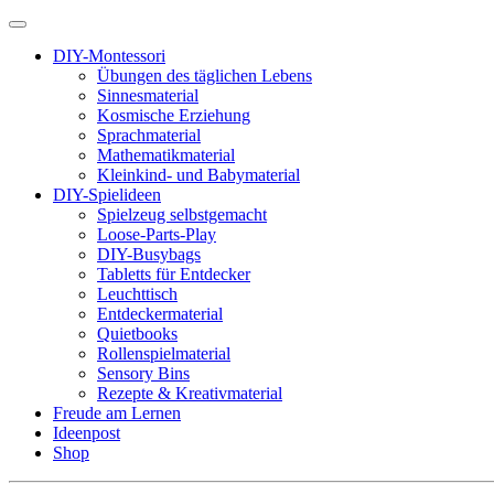
DIY-Montessori
Übungen des täglichen Lebens
Sinnesmaterial
Kosmische Erziehung
Sprachmaterial
Mathematikmaterial
Kleinkind- und Babymaterial
DIY-Spielideen
Spielzeug selbstgemacht
Loose-Parts-Play
DIY-Busybags
Tabletts für Entdecker
Leuchttisch
Entdeckermaterial
Quietbooks
Rollenspielmaterial
Sensory Bins
Rezepte & Kreativmaterial
Freude am Lernen
Ideenpost
Shop