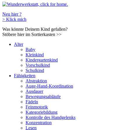
Neu hier ?
>
Klick mich
Was könnte Deinem Kind gefallen?
Stöbere hier im Sortierkasten
>>
Alter
Baby
Kleinkind
Kindergartenkind
Vorschulkind
Schulkind
Fähigkeiten
Abstraktion
Auge-Hand-Koordination
Ausdauer
Bewegungsabläufe
Fädeln
Feinmotorik
Kategoriebildung
Kontrolle des Handgelenks
Konzentration
Lesen