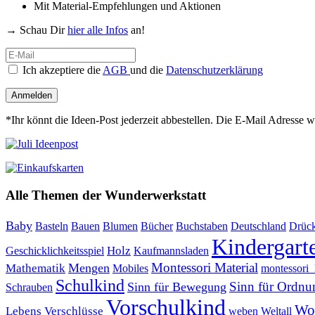
Mit Material-Empfehlungen und Aktionen
→ Schau Dir
hier alle Infos
an!
Ich akzeptiere die
AGB
und die
Datenschutzerklärung
Anmelden
*Ihr könnt die Ideen-Post jederzeit abbestellen. Die E-Mail Adresse 
Alle Themen der Wunderwerkstatt
Baby
Bauen
Blumen
Bücher
Buchstaben
Basteln
Deutschland
Drüc
Kindergart
Holz
Kaufmannsladen
Geschicklichkeitsspiel
Montessori Material
Mathematik
Mengen
Mobiles
montessori_l
Schulkind
Sinn für Ordnu
Sinn für Bewegung
Schrauben
Vorschulkind
Wor
Lebens
Verschlüsse
weben
Weltall