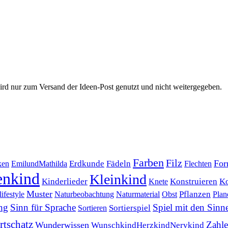
wird nur zum Versand der Ideen-Post genutzt und nicht weitergegeben.
Farben
Filz
For
Erdkunde
Fädeln
ken
EmilundMathilda
Flechten
enkind
Kleinkind
Ko
Kinderlieder
Konstruieren
Knete
Muster
Pflanzen
ifestyle
Naturbeobachtung
Naturmaterial
Obst
Plan
ng
Sinn für Sprache
Spiel mit den Sinn
Sortierspiel
Sortieren
tschatz
Zahl
Wunderwissen
WunschkindHerzkindNervkind