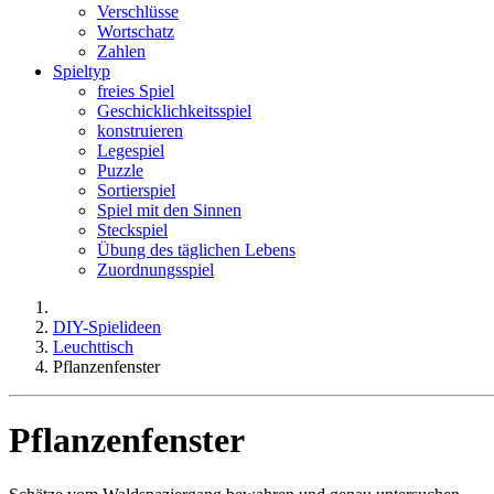
Verschlüsse
Wortschatz
Zahlen
Spieltyp
freies Spiel
Geschicklichkeitsspiel
konstruieren
Legespiel
Puzzle
Sortierspiel
Spiel mit den Sinnen
Steckspiel
Übung des täglichen Lebens
Zuordnungsspiel
DIY-Spielideen
Leuchttisch
Pflanzenfenster
Pflanzenfenster