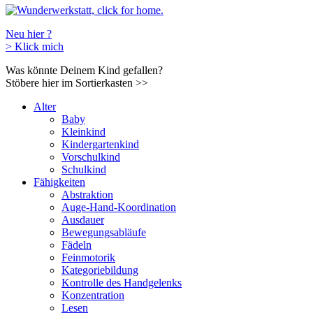
Neu hier ?
>
Klick mich
Was könnte Deinem Kind gefallen?
Stöbere hier im Sortierkasten
>>
Alter
Baby
Kleinkind
Kindergartenkind
Vorschulkind
Schulkind
Fähigkeiten
Abstraktion
Auge-Hand-Koordination
Ausdauer
Bewegungsabläufe
Fädeln
Feinmotorik
Kategoriebildung
Kontrolle des Handgelenks
Konzentration
Lesen