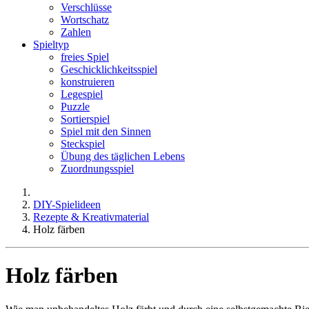
Verschlüsse
Wortschatz
Zahlen
Spieltyp
freies Spiel
Geschicklichkeitsspiel
konstruieren
Legespiel
Puzzle
Sortierspiel
Spiel mit den Sinnen
Steckspiel
Übung des täglichen Lebens
Zuordnungsspiel
DIY-Spielideen
Rezepte & Kreativmaterial
Holz färben
Holz färben