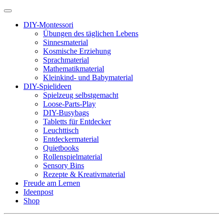
DIY-Montessori
Übungen des täglichen Lebens
Sinnesmaterial
Kosmische Erziehung
Sprachmaterial
Mathematikmaterial
Kleinkind- und Babymaterial
DIY-Spielideen
Spielzeug selbstgemacht
Loose-Parts-Play
DIY-Busybags
Tabletts für Entdecker
Leuchttisch
Entdeckermaterial
Quietbooks
Rollenspielmaterial
Sensory Bins
Rezepte & Kreativmaterial
Freude am Lernen
Ideenpost
Shop