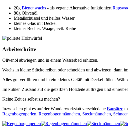
20g
Bienenwachs
- als vegane Alternative funktioniert
Rapswa
80g Olivenöl
Metallschüssel und heißes Wasser
kleines Glas mit Deckel
kleiner Becher, Waage, evtl. Reibe
Arbeitsschritte
Olivenöl abwiegen und in einem Wasserbad erhitzen.
Wachs in kleine Stücke reiben oder schneiden und abwiegen, dann i
Alles gut verrühren und in ein kleines Gefäß mit Deckel füllen. Wäh
Im kühlen Zustand auf die gefärbten Holzteile auftragen und einrei
Keine Zeit es selbst zu machen?
Inzwischen gibt es auf der Wunderwerkstatt verschiedene
Bausätze
mi
Regenbogenperlen
,
Regenbogenmännchen
,
Steckmännchen
,
Schnee