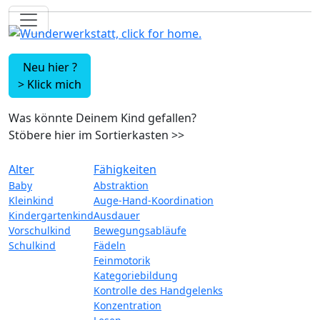
Neu hier ?
>
Klick mich
Was könnte Deinem Kind gefallen?
Stöbere hier im Sortierkasten
>>
Alter
Fähigkeiten
Baby
Abstraktion
Kleinkind
Auge-Hand-Koordination
Kindergartenkind
Ausdauer
Vorschulkind
Bewegungsabläufe
Schulkind
Fädeln
Feinmotorik
Kategoriebildung
Kontrolle des Handgelenks
Konzentration