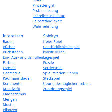
Lesen
Pinzettengriff
Problemlösung
Schreibmuskulatur
Selbstständigkeit
Wahrnehmung
Interessen
Spieltyp
Bauen
freies Spiel
Bücher
Geschicklichkeitsspiel
Buchstaben
konstruieren
Ein-, Aus- und Umfüllen
Legespiel
Farben
Puzzle
Formen
Sortierspiel
Geometrie
Spiel mit den Sinnen
Kaufmannsladen
Steckspiel
Kontinente
Übung des täglichen Lebens
Kreativität
Zuordnungsspiel
Magnetismus
Mengen
Muster
Pflanzen