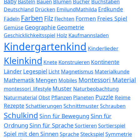
Baby
Bauen
Blumen
Bücher
Buchstaben
Basteln
Erdkunde
Deutschland
Drücken
EmilundMathilda
Farben
Filz
Formen
Freies Spiel
Fädeln
Flechten
Geographie
Geometrie
Gemüse
Holz
Kaufmannsladen
Geschicklichkeitsspiel
Kindergartenkind
Kinderlieder
Kleinkind
Kontinente
Konstruieren
Knete
Länder
Legespiel
Magnetismus
Materialkunde
Licht
Montessori Material
Mathematik
Mengen
Mobiles
Muster
montessori_lifestyle
Naturbeobachtung
Puzzle
Pflanzen
Reime
Naturmaterial
Obst
Planeten
Rezepte
Schnittmuster
Schattierungen
Schrauben
Schulkind
Sinn für
Sinn für Bewegung
Ordnung
Sinn für Sprache
Sortierspiel
Sortieren
Spiel mit den Sinnen
Steckspiel
Symmetrie
Sprache