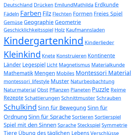
Erdkunde
Deutschland
Drücken
EmilundMathilda
Farben
Filz
Formen
Freies Spiel
Fädeln
Flechten
Geographie
Geometrie
Gemüse
Holz
Kaufmannsladen
Geschicklichkeitsspiel
Kindergartenkind
Kinderlieder
Kleinkind
Kontinente
Konstruieren
Knete
Länder
Legespiel
Magnetismus
Materialkunde
Licht
Montessori Material
Mathematik
Mengen
Mobiles
Muster
montessori_lifestyle
Naturbeobachtung
Puzzle
Pflanzen
Reime
Naturmaterial
Obst
Planeten
Rezepte
Schnittmuster
Schattierungen
Schrauben
Schulkind
Sinn für
Sinn für Bewegung
Ordnung
Sinn für Sprache
Sortierspiel
Sortieren
Spiel mit den Sinnen
Steckspiel
Symmetrie
Sprache
Tiere
Übung des täglichen Lebens
Verschlüsse