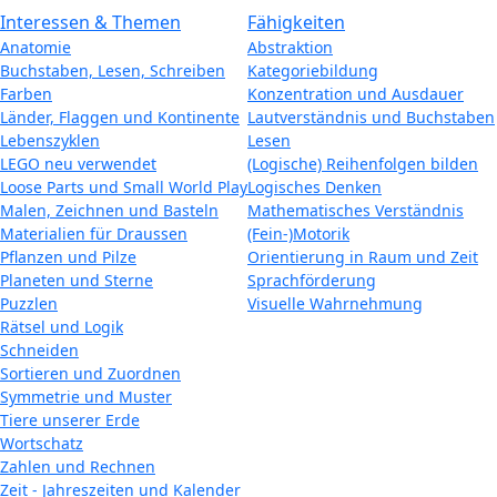
Interessen & Themen
Fähigkeiten
Anatomie
Abstraktion
Buchstaben, Lesen, Schreiben
Kategoriebildung
Farben
Konzentration und Ausdauer
Länder, Flaggen und Kontinente
Lautverständnis und Buchstaben
Lebenszyklen
Lesen
LEGO neu verwendet
(Logische) Reihenfolgen bilden
Loose Parts und Small World Play
Logisches Denken
Malen, Zeichnen und Basteln
Mathematisches Verständnis
Materialien für Draussen
(Fein-)Motorik
Pflanzen und Pilze
Orientierung in Raum und Zeit
Planeten und Sterne
Sprachförderung
Puzzlen
Visuelle Wahrnehmung
Rätsel und Logik
Schneiden
Sortieren und Zuordnen
Symmetrie und Muster
Tiere unserer Erde
Wortschatz
Zahlen und Rechnen
Zeit - Jahreszeiten und Kalender