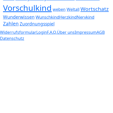
Vorschulkind
Wortschatz
weben
Weltall
Wunderwissen
WunschkindHerzkindNervkind
Zahlen
Zuordnungsspiel
Widerrufsformular
Login
F.A.Q.
Über uns
Impressum
AGB
Datenschutz