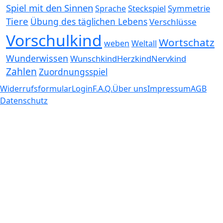
Spiel mit den Sinnen
Steckspiel
Symmetrie
Sprache
Tiere
Übung des täglichen Lebens
Verschlüsse
Vorschulkind
Wortschatz
weben
Weltall
Wunderwissen
WunschkindHerzkindNervkind
Zahlen
Zuordnungsspiel
Widerrufsformular
Login
F.A.Q.
Über uns
Impressum
AGB
Datenschutz