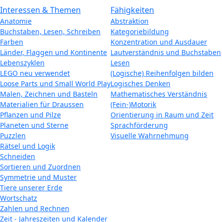
Interessen & Themen
Fähigkeiten
Anatomie
Abstraktion
Buchstaben, Lesen, Schreiben
Kategoriebildung
Farben
Konzentration und Ausdauer
Länder, Flaggen und Kontinente
Lautverständnis und Buchstaben
Lebenszyklen
Lesen
LEGO neu verwendet
(Logische) Reihenfolgen bilden
Loose Parts und Small World Play
Logisches Denken
Malen, Zeichnen und Basteln
Mathematisches Verständnis
Materialien für Draussen
(Fein-)Motorik
Pflanzen und Pilze
Orientierung in Raum und Zeit
Planeten und Sterne
Sprachförderung
Puzzlen
Visuelle Wahrnehmung
Rätsel und Logik
Schneiden
Sortieren und Zuordnen
Symmetrie und Muster
Tiere unserer Erde
Wortschatz
Zahlen und Rechnen
Zeit - Jahreszeiten und Kalender