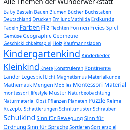
Alle Themen der Wunderwerkstatt
Baby
Bauen
Blumen
Bücher
Buchstaben
Basteln
Erdkunde
Deutschland
Drücken
EmilundMathilda
Farben
Filz
Formen
Freies Spiel
Fädeln
Flechten
Geographie
Geometrie
Gemüse
Holz
Kaufmannsladen
Geschicklichkeitsspiel
Kindergartenkind
Kinderlieder
Kleinkind
Kontinente
Konstruieren
Knete
Länder
Legespiel
Magnetismus
Materialkunde
Licht
Montessori Material
Mathematik
Mengen
Mobiles
Muster
montessori_lifestyle
Naturbeobachtung
Puzzle
Pflanzen
Reime
Naturmaterial
Obst
Planeten
Rezepte
Schnittmuster
Schattierungen
Schrauben
Schulkind
Sinn für
Sinn für Bewegung
Ordnung
Sinn für Sprache
Sortierspiel
Sortieren