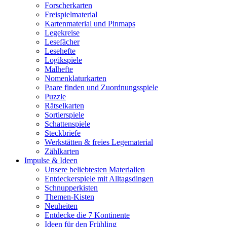
Forscherkarten
Freispielmaterial
Kartenmaterial und Pinmaps
Legekreise
Lesefächer
Lesehefte
Logikspiele
Malhefte
Nomenklaturkarten
Paare finden und Zuordnungsspiele
Puzzle
Rätselkarten
Sortierspiele
Schattenspiele
Steckbriefe
Werkstätten & freies Legematerial
Zählkarten
Impulse & Ideen
Unsere beliebtesten Materialien
Entdeckerspiele mit Alltagsdingen
Schnupperkisten
Themen-Kisten
Neuheiten
Entdecke die 7 Kontinente
Ideen für den Frühling