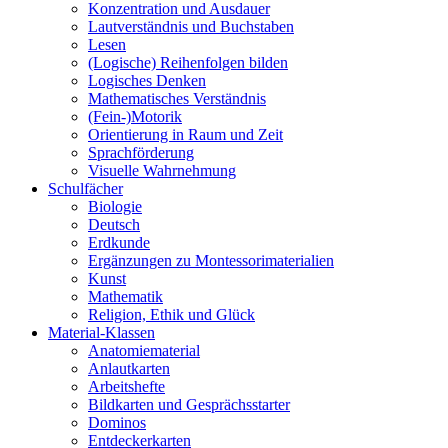
Konzentration und Ausdauer
Lautverständnis und Buchstaben
Lesen
(Logische) Reihenfolgen bilden
Logisches Denken
Mathematisches Verständnis
(Fein-)Motorik
Orientierung in Raum und Zeit
Sprachförderung
Visuelle Wahrnehmung
Schulfächer
Biologie
Deutsch
Erdkunde
Ergänzungen zu Montessorimaterialien
Kunst
Mathematik
Religion, Ethik und Glück
Material-Klassen
Anatomiematerial
Anlautkarten
Arbeitshefte
Bildkarten und Gesprächsstarter
Dominos
Entdeckerkarten