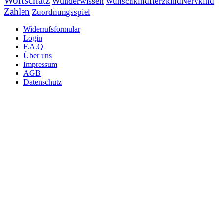
Wortschatz
Wunderwissen
WunschkindHerzkindNervkind
Zahlen
Zuordnungsspiel
Widerrufsformular
Login
F.A.Q.
Über uns
Impressum
AGB
Datenschutz