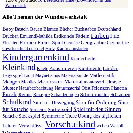
1,50 €
pro Stück
10 Lesefächer Haie (Download)
In den
Warenkorb
Alle Themen der Wunderwerkstatt
Baby
Bauen
Blumen
Bücher
Buchstaben
Basteln
Deutschland
Farben
Filz
Erdkunde
Fädeln
Drücken
EmilundMathilda
Formen
Freies Spiel
Geographie
Geometrie
Flechten
Gemüse
Holz
Kaufmannsladen
Geschicklichkeitsspiel
Kindergartenkind
Kinderlieder
Kleinkind
Kontinente
Länder
Konstruieren
Knete
Mathematik
Legespiel
Magnetismus
Materialkunde
Licht
Montessori Material
Mengen
Mobiles
montessori_lifestyle
Muster
Pflanzen
Naturbeobachtung
Naturmaterial
Obst
Planeten
Puzzle
Rezepte
Reime
Schnittmuster
Schattierungen
Schrauben
Schulkind
Sinn für Ordnung
Sinn
Sinn für Bewegung
für Sprache
Spiel mit den Sinnen
Sortierspiel
Sortieren
Tiere
Übung des täglichen
Steckspiel
Symmetrie
Sprache
Vorschulkind
Lebens
Verschlüsse
weben
Weltall