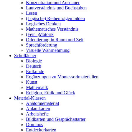
Konzentration und Ausdauer
Lautverständnis und Buchstaben
Lesen
(Logische) Reihenfolgen bilden
Logisches Denken
Mathematisches Verständnis
(Fein-)Motorik
Orientierung in Raum und Zeit
Sprachförderung
Visuelle Wahrnehmung
Schulfächer
Biologie
Deutsch
Erdkunde
Ergänzungen zu Montessorimaterialien
Kunst
Mathematik
Religion, Ethik und Glück
Material-Klassen
Anatomiematerial
Anlautkarten
Arbeitshefte
Bildkarten und Gesprächsstarter
Dominos
Entdeckerkarten