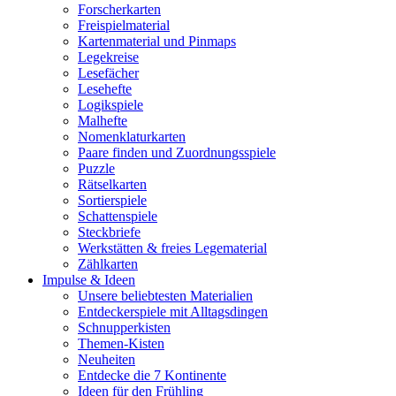
Forscherkarten
Freispielmaterial
Kartenmaterial und Pinmaps
Legekreise
Lesefächer
Lesehefte
Logikspiele
Malhefte
Nomenklaturkarten
Paare finden und Zuordnungsspiele
Puzzle
Rätselkarten
Sortierspiele
Schattenspiele
Steckbriefe
Werkstätten & freies Legematerial
Zählkarten
Impulse & Ideen
Unsere beliebtesten Materialien
Entdeckerspiele mit Alltagsdingen
Schnupperkisten
Themen-Kisten
Neuheiten
Entdecke die 7 Kontinente
Ideen für den Frühling