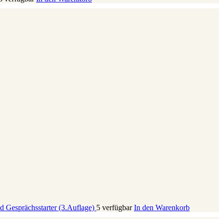
nd Gesprächsstarter (3.Auflage)
5 verfügbar
In den Warenkorb