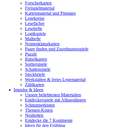
Forscherkarten
Freispielmaterial
Kartenmaterial und Pinmaps
Legekreise
Lesefächer
Lesehefte
Logikspiele
Malhefte
Nomenklaturkarten
Paare finden und Zuordnungsspiele
Puzzle
Rätselkarten
Sortierspiele
Schattenspiele
Steckbriefe
Werkstätten & freies Legematerial
Zählkarten
Impulse & Ideen
Unsere beliebtesten Materialien
Entdeckerspiele mit Alltagsdingen
Schnupperkisten
Themen-Kisten
Neuheiten
Entdecke die 7 Kontinente
Ideen für den Frühling