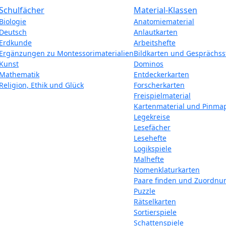
Schulfächer
Material-Klassen
Biologie
Anatomiematerial
Deutsch
Anlautkarten
Erdkunde
Arbeitshefte
Ergänzungen zu Montessorimaterialien
Bildkarten und Gesprächss
Kunst
Dominos
Mathematik
Entdeckerkarten
Religion, Ethik und Glück
Forscherkarten
Freispielmaterial
Kartenmaterial und Pinma
Legekreise
Lesefächer
Lesehefte
Logikspiele
Malhefte
Nomenklaturkarten
Paare finden und Zuordnu
Puzzle
Rätselkarten
Sortierspiele
Schattenspiele