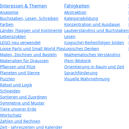
Interessen & Themen
Fähigkeiten
Anatomie
Abstraktion
Buchstaben, Lesen, Schreiben
Kategoriebildung
Farben
Konzentration und Ausdauer
Länder, Flaggen und Kontinente
Lautverständnis und Buchstaben
Lebenszyklen
Lesen
LEGO neu verwendet
(Logische) Reihenfolgen bilden
Loose Parts und Small World Play
Logisches Denken
Malen, Zeichnen und Basteln
Mathematisches Verständnis
Materialien für Draussen
(Fein-)Motorik
Pflanzen und Pilze
Orientierung in Raum und Zeit
Planeten und Sterne
Sprachförderung
Puzzlen
Visuelle Wahrnehmung
Rätsel und Logik
Schneiden
Sortieren und Zuordnen
Symmetrie und Muster
Tiere unserer Erde
Wortschatz
Zahlen und Rechnen
Zeit - Jahreszeiten und Kalender