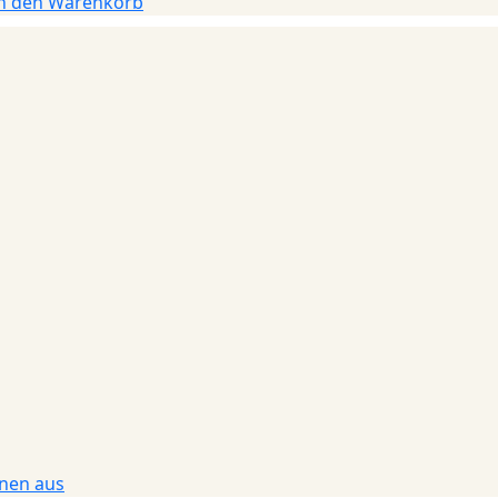
n den Warenkorb
onen aus