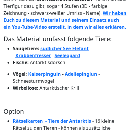
Tierfigur dazu gibt, sogar 4 Stufen (3D - farbige
Zeichnung - schwarz-weißer Umriss - Name).
Wir haben
Euch zu diesem Material und seinem Einsatz auch
ein You-Tube-Video erstellt, in dem wir alles erklären.
Das Material umfasst folgende Tiere:
Säugetiere:
südlicher See-Elefant
-
Krabbenfresser
-
Seeleopard
Fische:
Antarktisdorsch
Vögel:
Kaiserpinguin
-
Adeliepingiun
-
Schneesturmvogel
Wirbellose:
Antarktischer Krill
Option
Rätselkarten - Tiere der Antarktis
- 16 kleine
Rätsel zu den Tieren - können als zusätzliche