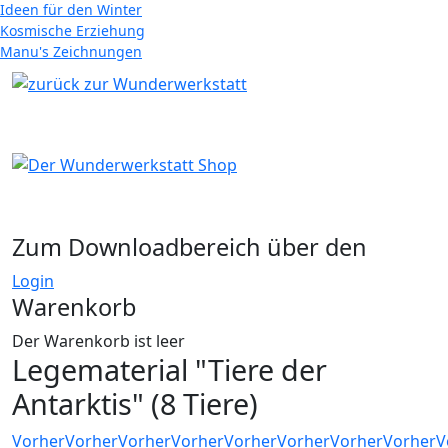
Ideen für den Winter
Kosmische Erziehung
Manu's Zeichnungen
Zum Downloadbereich über den
Login
Warenkorb
Der Warenkorb ist leer
Legematerial "Tiere der
Antarktis" (8 Tiere)
Vorher
Vorher
Vorher
Vorher
Vorher
Vorher
Vorher
Vorher
V