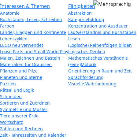
Interessen & Themen
Fähigkeiten
Anatomie
Abstraktion
Buchstaben, Lesen, Schreiben
Kategoriebildung
Farben
Konzentration und Ausdauer
Länder, Flaggen und Kontinente
Lautverständnis und Buchstaben
Lebenszyklen
Lesen
LEGO neu verwendet
(Logische) Reihenfolgen bilden
Loose Parts und Small World Play
Logisches Denken
Malen, Zeichnen und Basteln
Mathematisches Verständnis
Materialien für Draussen
(Fein-)Motorik
Pflanzen und Pilze
Orientierung in Raum und Zeit
Planeten und Sterne
Sprachförderung
Puzzlen
Visuelle Wahrnehmung
Rätsel und Logik
Schneiden
Sortieren und Zuordnen
Symmetrie und Muster
Tiere unserer Erde
Wortschatz
Zahlen und Rechnen
Zeit - Jahreszeiten und Kalender