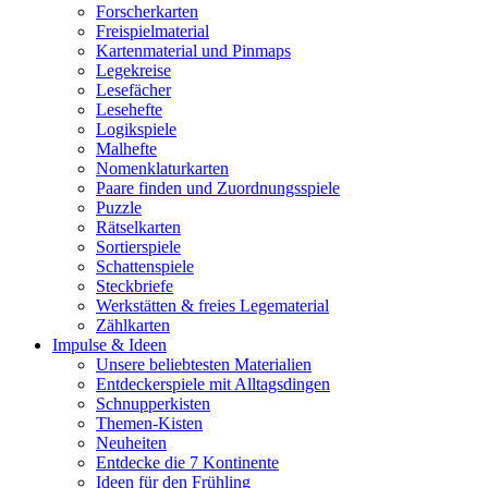
Forscherkarten
Freispielmaterial
Kartenmaterial und Pinmaps
Legekreise
Lesefächer
Lesehefte
Logikspiele
Malhefte
Nomenklaturkarten
Paare finden und Zuordnungsspiele
Puzzle
Rätselkarten
Sortierspiele
Schattenspiele
Steckbriefe
Werkstätten & freies Legematerial
Zählkarten
Impulse & Ideen
Unsere beliebtesten Materialien
Entdeckerspiele mit Alltagsdingen
Schnupperkisten
Themen-Kisten
Neuheiten
Entdecke die 7 Kontinente
Ideen für den Frühling