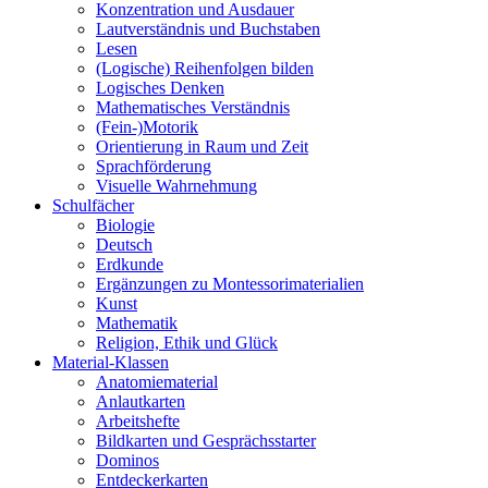
Konzentration und Ausdauer
Lautverständnis und Buchstaben
Lesen
(Logische) Reihenfolgen bilden
Logisches Denken
Mathematisches Verständnis
(Fein-)Motorik
Orientierung in Raum und Zeit
Sprachförderung
Visuelle Wahrnehmung
Schulfächer
Biologie
Deutsch
Erdkunde
Ergänzungen zu Montessorimaterialien
Kunst
Mathematik
Religion, Ethik und Glück
Material-Klassen
Anatomiematerial
Anlautkarten
Arbeitshefte
Bildkarten und Gesprächsstarter
Dominos
Entdeckerkarten