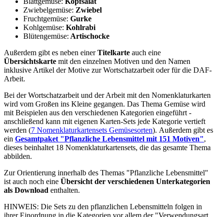
Blattgemüse:
Kopfsalat
Zwiebelgemüse:
Zwiebel
Fruchtgemüse:
Gurke
Kohlgemüse:
Kohlrabi
Blütengemüse:
Artischocke
Außerdem gibt es neben einer
Titelkarte
auch eine
Übersichtskarte
mit den einzelnen Motiven und den Namen
inklusive Artikel der Motive zur Wortschatzarbeit oder für die DAF-
Arbeit.
Bei der Wortschatzarbeit und der Arbeit mit den Nomenklaturkarten
wird vom Großen ins Kleine gegangen. Das Thema Gemüse wird
mit Beispielen aus den verschiedenen Kategorien eingeführt -
anschließend kann mit eigenen Karten-Sets jede Kategorie vertieft
werden (
7 Nomenklaturkartensets Gemüsesorten
). Außerdem gibt es
ein
Gesamtpaket "Pflanzliche Lebensmittel mit 151 Motiven"
,
dieses beinhaltet 18 Nomenklaturkartensets, die das gesamte Thema
abbilden.
Zur Orientierung innerhalb des Themas "Pflanzliche Lebensmittel"
ist auch noch eine
Übersicht der verschiedenen Unterkategorien
als Download
enthalten.
HINWEIS: Die Sets zu den pflanzlichen Lebensmitteln folgen in
ihrer Einordnung in die Kategorien vor allem der "Verwendungsart