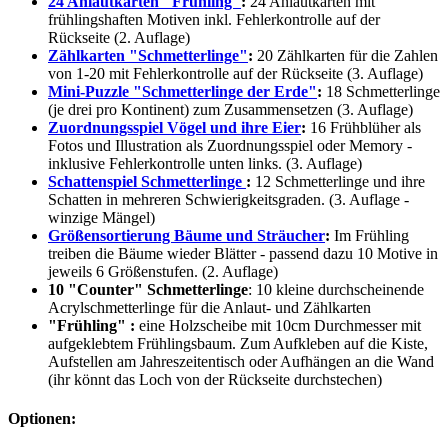
24 Anlautkarten "Frühling"
:
24 Anlautkarten mit
frühlingshaften Motiven inkl. Fehlerkontrolle auf der
Rückseite (2. Auflage)
Zählkarten "Schmetterlinge"
:
20 Zählkarten für die Zahlen
von 1-20 mit Fehlerkontrolle auf der Rückseite (3. Auflage)
Mini-Puzzle "Schmetterlinge der Erde"
:
18 Schmetterlinge
(je drei pro Kontinent) zum Zusammensetzen (3. Auflage)
Zuordnungsspiel Vögel und ihre Eier
:
16 Frühblüher als
Fotos und Illustration als Zuordnungsspiel oder Memory -
inklusive Fehlerkontrolle unten links. (3. Auflage)
Schattenspiel Schmetterlinge
:
12 Schmetterlinge und ihre
Schatten in mehreren Schwierigkeitsgraden. (3. Auflage -
winzige Mängel)
Größensortierung Bäume und Sträucher
:
Im Frühling
treiben die Bäume wieder Blätter - passend dazu 10 Motive in
jeweils 6 Größenstufen. (2. Auflage)
10 "Counter"
Schmetterlinge
: 10 kleine durchscheinende
Acrylschmetterlinge für die Anlaut- und Zählkarten
"Frühling" :
eine Holzscheibe mit 10cm Durchmesser mit
aufgeklebtem Frühlingsbaum. Zum Aufkleben auf die Kiste,
Aufstellen am Jahreszeitentisch oder Aufhängen an die Wand
(ihr könnt das Loch von der Rückseite durchstechen)
Optionen: