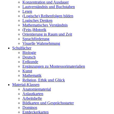
Konzentration und Ausdauer
Lautverständnis und Buchstaben
Lesen
(Logische) Reihenfolgen bilden
Logisches Denken
Mathematisches Verständnis
(Fein-)Motorik
Orientierung in Raum und Zeit
Sprachförderung
Visuelle Wahrnehmung
Schulfächer
Biologie
Deutsch
Erdkunde
Ergänzungen zu Montessorimaterialien
Kunst
Mathematik
Religion, Ethik und Glück
Material-Klassen
Anatomiematerial
Anlautkarten
Arbeitshefte
Bildkarten und Gesprächsstarter
Dominos
Entdeckerkarten