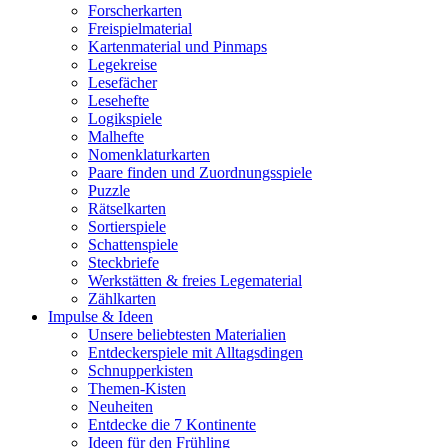
Forscherkarten
Freispielmaterial
Kartenmaterial und Pinmaps
Legekreise
Lesefächer
Lesehefte
Logikspiele
Malhefte
Nomenklaturkarten
Paare finden und Zuordnungsspiele
Puzzle
Rätselkarten
Sortierspiele
Schattenspiele
Steckbriefe
Werkstätten & freies Legematerial
Zählkarten
Impulse & Ideen
Unsere beliebtesten Materialien
Entdeckerspiele mit Alltagsdingen
Schnupperkisten
Themen-Kisten
Neuheiten
Entdecke die 7 Kontinente
Ideen für den Frühling