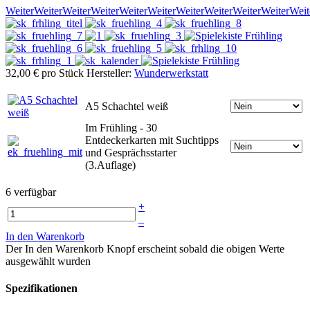
Weiter
Weiter
Weiter
Weiter
Weiter
Weiter
Weiter
Weiter
Weiter
Weiter
Weit
32,00 €
pro Stück
Hersteller:
Wunderwerkstatt
A5 Schachtel weiß
Im Frühling - 30
Entdeckerkarten mit Suchtipps
und Gesprächsstarter
(3.Auflage)
6 verfügbar
+
–
In den Warenkorb
Der In den Warenkorb Knopf erscheint sobald die obigen Werte
ausgewählt wurden
Spezifikationen