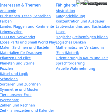
Interessen & Themen
Fähigkeiten
Anatomie
Abstraktion
Buchstaben, Lesen, Schreiben
Kategoriebildung
Farben
Konzentration und Ausdauer
Länder, Flaggen und Kontinente
Lautverständnis und Buchstaben
Lebenszyklen
Lesen
LEGO neu verwendet
(Logische) Reihenfolgen bilden
Loose Parts und Small World Play
Logisches Denken
Malen, Zeichnen und Basteln
Mathematisches Verständnis
Materialien für Draussen
(Fein-)Motorik
Pflanzen und Pilze
Orientierung in Raum und Zeit
Planeten und Sterne
Sprachförderung
Puzzlen
Visuelle Wahrnehmung
Rätsel und Logik
Schneiden
Sortieren und Zuordnen
Symmetrie und Muster
Tiere unserer Erde
Wortschatz
Zahlen und Rechnen
Zeit - Jahreszeiten und Kalender