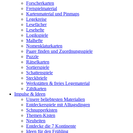
Forscherkarten
Freispielmaterial
Kartenmaterial und Pinmaps
Legekreise
Lesefächer
Lesehefte
Logikspiele
Malhefte
Nomenklaturkarten
Paare finden und Zuordnungsspiele
Puzzle
Rätselkarten
Sortierspiele
Schattenspiele
Steckbriefe
Werkstätten & freies Legematerial
Zählkarten
Impulse & Ideen
Unsere beliebtesten Materialien
Entdeckerspiele mit Alltagsdingen
Schnupperkisten
Themen-Kisten
Neuheiten
Entdecke die 7 Kontinente
Ideen für den Frühling