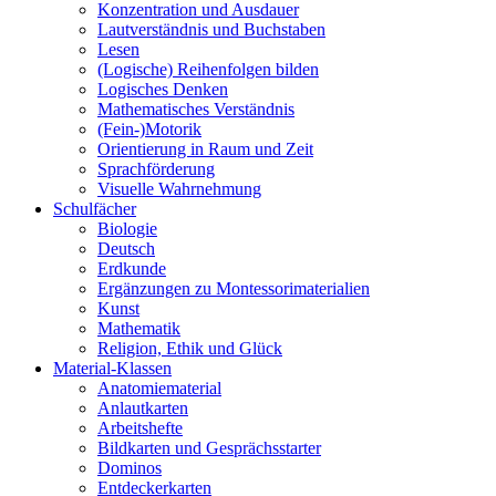
Konzentration und Ausdauer
Lautverständnis und Buchstaben
Lesen
(Logische) Reihenfolgen bilden
Logisches Denken
Mathematisches Verständnis
(Fein-)Motorik
Orientierung in Raum und Zeit
Sprachförderung
Visuelle Wahrnehmung
Schulfächer
Biologie
Deutsch
Erdkunde
Ergänzungen zu Montessorimaterialien
Kunst
Mathematik
Religion, Ethik und Glück
Material-Klassen
Anatomiematerial
Anlautkarten
Arbeitshefte
Bildkarten und Gesprächsstarter
Dominos
Entdeckerkarten