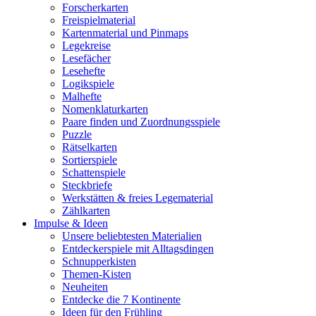
Forscherkarten
Freispielmaterial
Kartenmaterial und Pinmaps
Legekreise
Lesefächer
Lesehefte
Logikspiele
Malhefte
Nomenklaturkarten
Paare finden und Zuordnungsspiele
Puzzle
Rätselkarten
Sortierspiele
Schattenspiele
Steckbriefe
Werkstätten & freies Legematerial
Zählkarten
Impulse & Ideen
Unsere beliebtesten Materialien
Entdeckerspiele mit Alltagsdingen
Schnupperkisten
Themen-Kisten
Neuheiten
Entdecke die 7 Kontinente
Ideen für den Frühling