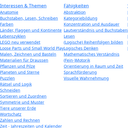
Interessen & Themen
Fähigkeiten
Anatomie
Abstraktion
Buchstaben, Lesen, Schreiben
Kategoriebildung
Farben
Konzentration und Ausdauer
Länder, Flaggen und Kontinente
Lautverständnis und Buchstaben
Lebenszyklen
Lesen
LEGO neu verwendet
(Logische) Reihenfolgen bilden
Loose Parts und Small World Play
Logisches Denken
Malen, Zeichnen und Basteln
Mathematisches Verständnis
Materialien für Draussen
(Fein-)Motorik
Pflanzen und Pilze
Orientierung in Raum und Zeit
Planeten und Sterne
Sprachförderung
Puzzlen
Visuelle Wahrnehmung
Rätsel und Logik
Schneiden
Sortieren und Zuordnen
Symmetrie und Muster
Tiere unserer Erde
Wortschatz
Zahlen und Rechnen
Zeit - Jahreszeiten und Kalender