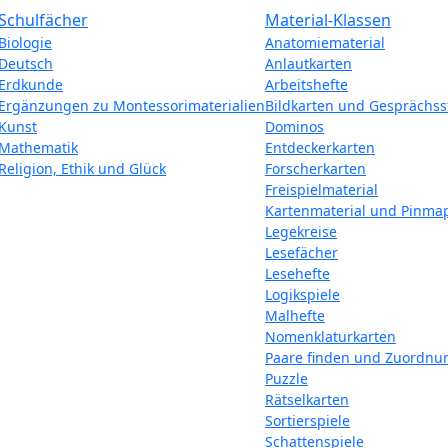
Schulfächer
Material-Klassen
Biologie
Anatomiematerial
Deutsch
Anlautkarten
Erdkunde
Arbeitshefte
Ergänzungen zu Montessorimaterialien
Bildkarten und Gesprächss
Kunst
Dominos
Mathematik
Entdeckerkarten
Religion, Ethik und Glück
Forscherkarten
Freispielmaterial
Kartenmaterial und Pinma
Legekreise
Lesefächer
Lesehefte
Logikspiele
Malhefte
Nomenklaturkarten
Paare finden und Zuordnu
Puzzle
Rätselkarten
Sortierspiele
Schattenspiele