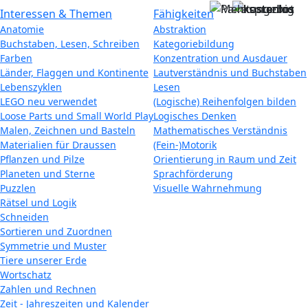
Interessen & Themen
Fähigkeiten
Anatomie
Abstraktion
Buchstaben, Lesen, Schreiben
Kategoriebildung
Farben
Konzentration und Ausdauer
Länder, Flaggen und Kontinente
Lautverständnis und Buchstaben
Lebenszyklen
Lesen
LEGO neu verwendet
(Logische) Reihenfolgen bilden
Loose Parts und Small World Play
Logisches Denken
Malen, Zeichnen und Basteln
Mathematisches Verständnis
Materialien für Draussen
(Fein-)Motorik
Pflanzen und Pilze
Orientierung in Raum und Zeit
Planeten und Sterne
Sprachförderung
Puzzlen
Visuelle Wahrnehmung
Rätsel und Logik
Schneiden
Sortieren und Zuordnen
Symmetrie und Muster
Tiere unserer Erde
Wortschatz
Zahlen und Rechnen
Zeit - Jahreszeiten und Kalender