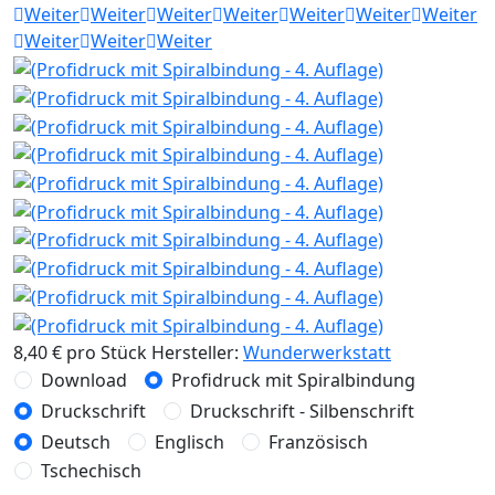
Weiter
Weiter
Weiter
Weiter
Weiter
Weiter
Weiter
Weiter
Weiter
Weiter
8,40 €
pro Stück
Hersteller:
Wunderwerkstatt
Download
Profidruck mit Spiralbindung
Druckschrift
Druckschrift - Silbenschrift
Deutsch
Englisch
Französisch
Tschechisch