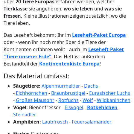
über
20 Tiere Europas
erfahren werden, welcher
Tierklasse
sie angehören,
wo sie leben
und
was sie
fressen
. Kleine Illustrationen zeigen zusätzlich, wo die
Tiere leben.
Das Leseheft bekommt Ihr im
Leseheft-Paket Europa
oder - wenn ihr noch mehr über die Tiere der
Kontinenten erfahren wollt - auch im
Leseheft-Paket
"Tiere unserer Erde"
. Das Heft ist außerdem
Bestandteil der
Kontinentenkiste Europa
!
Das Material umfasst:
Säugetiere:
Alpenmurmeltier
-
Dachs
-
Eichhörnchen
-
Braunbrustigel
-
Eurasischer Luchs
-
Großes Mausohr
-
Rotfuchs
-
Wolf
-
Wildkaninchen
Vögel:
Bienenfresser -
Eisvogel
-
Rotkehlchen
-
Steinadler
Amphibien:
Laubfrosch
-
Feuersalamander
Fische:
Glattrochen