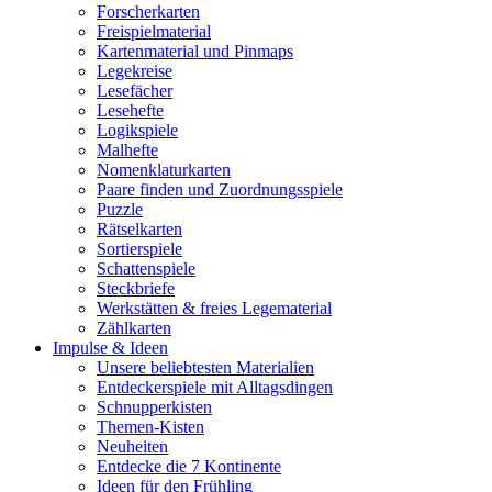
Forscherkarten
Freispielmaterial
Kartenmaterial und Pinmaps
Legekreise
Lesefächer
Lesehefte
Logikspiele
Malhefte
Nomenklaturkarten
Paare finden und Zuordnungsspiele
Puzzle
Rätselkarten
Sortierspiele
Schattenspiele
Steckbriefe
Werkstätten & freies Legematerial
Zählkarten
Impulse & Ideen
Unsere beliebtesten Materialien
Entdeckerspiele mit Alltagsdingen
Schnupperkisten
Themen-Kisten
Neuheiten
Entdecke die 7 Kontinente
Ideen für den Frühling