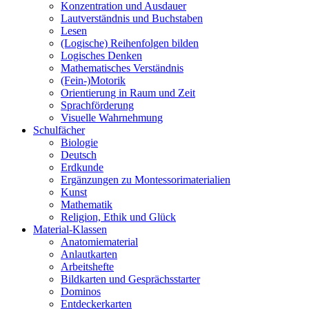
Konzentration und Ausdauer
Lautverständnis und Buchstaben
Lesen
(Logische) Reihenfolgen bilden
Logisches Denken
Mathematisches Verständnis
(Fein-)Motorik
Orientierung in Raum und Zeit
Sprachförderung
Visuelle Wahrnehmung
Schulfächer
Biologie
Deutsch
Erdkunde
Ergänzungen zu Montessorimaterialien
Kunst
Mathematik
Religion, Ethik und Glück
Material-Klassen
Anatomiematerial
Anlautkarten
Arbeitshefte
Bildkarten und Gesprächsstarter
Dominos
Entdeckerkarten