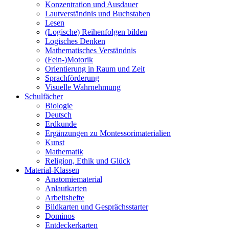
Konzentration und Ausdauer
Lautverständnis und Buchstaben
Lesen
(Logische) Reihenfolgen bilden
Logisches Denken
Mathematisches Verständnis
(Fein-)Motorik
Orientierung in Raum und Zeit
Sprachförderung
Visuelle Wahrnehmung
Schulfächer
Biologie
Deutsch
Erdkunde
Ergänzungen zu Montessorimaterialien
Kunst
Mathematik
Religion, Ethik und Glück
Material-Klassen
Anatomiematerial
Anlautkarten
Arbeitshefte
Bildkarten und Gesprächsstarter
Dominos
Entdeckerkarten