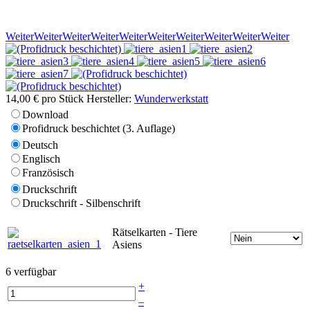
Weiter
Weiter
Weiter
Weiter
Weiter
Weiter
Weiter
Weiter
Weiter
Weiter
14,00 €
pro Stück
Hersteller:
Wunderwerkstatt
Download
Profidruck beschichtet (3. Auflage)
Deutsch
Englisch
Französisch
Druckschrift
Druckschrift - Silbenschrift
Rätselkarten - Tiere
Asiens
6 verfügbar
+
–