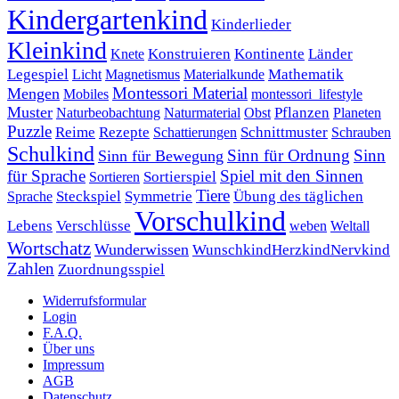
Kindergartenkind
Kinderlieder
Kleinkind
Kontinente
Länder
Konstruieren
Knete
Mathematik
Legespiel
Magnetismus
Materialkunde
Licht
Montessori Material
Mengen
Mobiles
montessori_lifestyle
Muster
Pflanzen
Naturbeobachtung
Naturmaterial
Obst
Planeten
Puzzle
Rezepte
Reime
Schnittmuster
Schattierungen
Schrauben
Schulkind
Sinn für Ordnung
Sinn
Sinn für Bewegung
für Sprache
Spiel mit den Sinnen
Sortierspiel
Sortieren
Tiere
Übung des täglichen
Steckspiel
Symmetrie
Sprache
Vorschulkind
Lebens
Verschlüsse
weben
Weltall
Wortschatz
Wunderwissen
WunschkindHerzkindNervkind
Zahlen
Zuordnungsspiel
Widerrufsformular
Login
F.A.Q.
Über uns
Impressum
AGB
Datenschutz