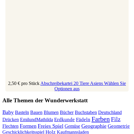
2,50 €
pro Stück
Abschreibekartei 20 Tiere Asiens
Wählen Sie
Optionen aus
Alle Themen der Wunderwerkstatt
Baby
Bauen
Blumen
Bücher
Buchstaben
Basteln
Deutschland
Farben
Filz
Erdkunde
Fädeln
Drücken
EmilundMathilda
Formen
Freies Spiel
Geographie
Geometrie
Flechten
Gemüse
Holz
Kaufmannsladen
Geschicklichkeitsspiel