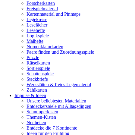
Forscherkarten
Freispielmaterial
Kartenmaterial und Pinmaps
Legekreise
Lesefächer
Lesehefte
Logikspiele
Malhefte
Nomenklaturkarten
Paare finden und Zuordnungsspiele
Puzzle
Rätselkarten
Sortierspiele
Schattenspiele
Steckbriefe
Werkstätten & freies Legematerial
Zählkarten
Impulse & Ideen
Unsere beliebtesten Materialien
Entdeckerspiele mit Alltagsdingen
Schnupperkisten
Themen-Kisten
Neuheiten
Entdecke die 7 Kontinente
Ideen für den Frühling