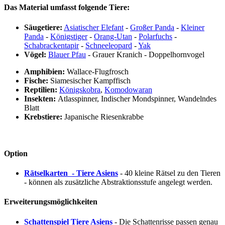
Das Material umfasst folgende Tiere:
Säugetiere:
Asiatischer Elefant
-
Großer Panda
-
Kleiner
Panda
-
Königstiger
-
Orang-Utan
-
Polarfuchs
-
Schabrackentapir
-
Schneeleopard
-
Yak
Vögel:
Blauer Pfau
- Grauer Kranich - Doppelhornvogel
Amphibien:
Wallace-Flugfrosch
Fische:
Siamesischer Kampffisch
Reptilien:
Königskobra
,
Komodowaran
Insekten:
Atlasspinner, Indischer Mondspinner, Wandelndes
Blatt
Krebstiere:
Japanische Riesenkrabbe
Option
Rätselkarten - Tiere Asiens
- 40 kleine Rätsel zu den Tieren
- können als zusätzliche Abstraktionsstufe angelegt werden.
Erweiterungsmöglichkeiten
Schattenspiel Tiere Asiens
- Die Schattenrisse passen genau