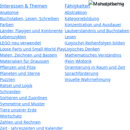
Interessen & Themen
Fähigkeiten
Anatomie
Abstraktion
Buchstaben, Lesen, Schreiben
Kategoriebildung
Farben
Konzentration und Ausdauer
Länder, Flaggen und Kontinente
Lautverständnis und Buchstaben
Lebenszyklen
Lesen
LEGO neu verwendet
(Logische) Reihenfolgen bilden
Loose Parts und Small World Play
Logisches Denken
Malen, Zeichnen und Basteln
Mathematisches Verständnis
Materialien für Draussen
(Fein-)Motorik
Pflanzen und Pilze
Orientierung in Raum und Zeit
Planeten und Sterne
Sprachförderung
Puzzlen
Visuelle Wahrnehmung
Rätsel und Logik
Schneiden
Sortieren und Zuordnen
Symmetrie und Muster
Tiere unserer Erde
Wortschatz
Zahlen und Rechnen
Zeit - Jahreszeiten und Kalender