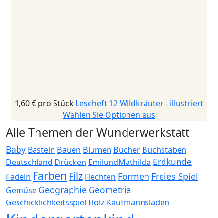
1,60 €
pro Stück
Leseheft 12 Wildkräuter - illustriert
Wählen Sie Optionen aus
Alle Themen der Wunderwerkstatt
Baby
Bauen
Blumen
Bücher
Buchstaben
Basteln
Erdkunde
Deutschland
Drücken
EmilundMathilda
Farben
Filz
Formen
Freies Spiel
Fädeln
Flechten
Geographie
Geometrie
Gemüse
Holz
Kaufmannsladen
Geschicklichkeitsspiel