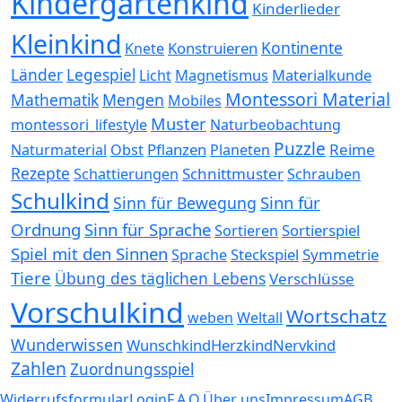
Kindergartenkind
Kinderlieder
Kleinkind
Kontinente
Konstruieren
Knete
Länder
Legespiel
Magnetismus
Materialkunde
Licht
Montessori Material
Mathematik
Mengen
Mobiles
Muster
montessori_lifestyle
Naturbeobachtung
Puzzle
Pflanzen
Reime
Naturmaterial
Obst
Planeten
Rezepte
Schnittmuster
Schattierungen
Schrauben
Schulkind
Sinn für
Sinn für Bewegung
Ordnung
Sinn für Sprache
Sortierspiel
Sortieren
Spiel mit den Sinnen
Steckspiel
Symmetrie
Sprache
Tiere
Übung des täglichen Lebens
Verschlüsse
Vorschulkind
Wortschatz
weben
Weltall
Wunderwissen
WunschkindHerzkindNervkind
Zahlen
Zuordnungsspiel
Widerrufsformular
Login
F.A.Q.
Über uns
Impressum
AGB