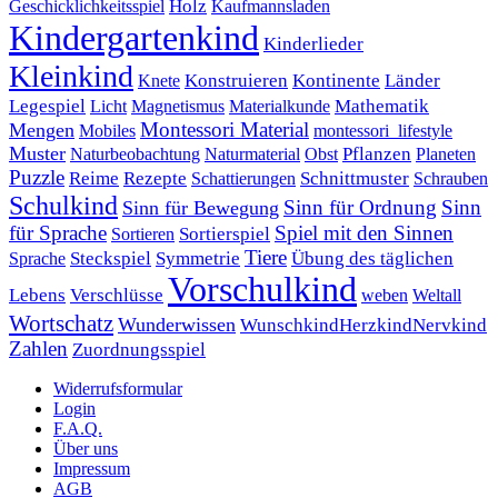
Holz
Kaufmannsladen
Geschicklichkeitsspiel
Kindergartenkind
Kinderlieder
Kleinkind
Kontinente
Länder
Konstruieren
Knete
Mathematik
Legespiel
Magnetismus
Materialkunde
Licht
Montessori Material
Mengen
Mobiles
montessori_lifestyle
Muster
Pflanzen
Naturbeobachtung
Naturmaterial
Obst
Planeten
Puzzle
Rezepte
Reime
Schnittmuster
Schattierungen
Schrauben
Schulkind
Sinn für Ordnung
Sinn
Sinn für Bewegung
für Sprache
Spiel mit den Sinnen
Sortierspiel
Sortieren
Tiere
Übung des täglichen
Steckspiel
Symmetrie
Sprache
Vorschulkind
Lebens
Verschlüsse
weben
Weltall
Wortschatz
Wunderwissen
WunschkindHerzkindNervkind
Zahlen
Zuordnungsspiel
Widerrufsformular
Login
F.A.Q.
Über uns
Impressum
AGB