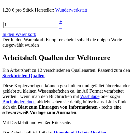
1,20 €
pro Stück
Hersteller:
Wunderwerkstatt
+
–
In den Warenkorb
Der In den Warenkorb Knopf erscheint sobald die obigen Werte
ausgewählt wurden
Arbeitsheft Quallen der Weltmeere
Ein Arbeitsheft zu 12 verschiedenen Quallenarten. Passend zum den
Steckbriefen Quallen
.
Diese Kopiervorlagen können geschnitten und gefaltet übereinander
geklebt zu kleinen Wissensheftchen ca. im A6 Format verarbeitet
werden - wenn man den Buchrücken mit
Washitape
oder sogar
Buchbinderleinen
abklebt sehen sie richtig hübsch aus. Links findet
sich ein
Blatt zum Eintragen von Informationen
- rechts eine
schwarzweiß Vorlage zum Ausmalen
.
Mit Deckblatt und weißer Rückseite.
Das Arbeitsheft ist Teil des
Download-Pakets Quallen
.