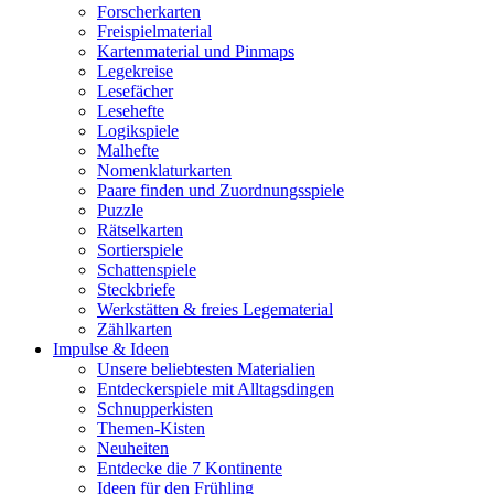
Forscherkarten
Freispielmaterial
Kartenmaterial und Pinmaps
Legekreise
Lesefächer
Lesehefte
Logikspiele
Malhefte
Nomenklaturkarten
Paare finden und Zuordnungsspiele
Puzzle
Rätselkarten
Sortierspiele
Schattenspiele
Steckbriefe
Werkstätten & freies Legematerial
Zählkarten
Impulse & Ideen
Unsere beliebtesten Materialien
Entdeckerspiele mit Alltagsdingen
Schnupperkisten
Themen-Kisten
Neuheiten
Entdecke die 7 Kontinente
Ideen für den Frühling