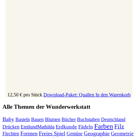
12,50 €
pro Stück
Download-Paket: Quallen
In den Warenkorb
Alle Themen der Wunderwerkstatt
Baby
Bauen
Blumen
Bücher
Buchstaben
Basteln
Deutschland
Farben
Filz
Erdkunde
Fädeln
Drücken
EmilundMathilda
Formen
Freies Spiel
Geographie
Geometrie
Flechten
Gemüse