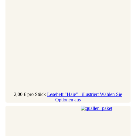
2,00 €
pro Stück
Leseheft "Haie" - illustriert
Wählen Sie
Optionen aus