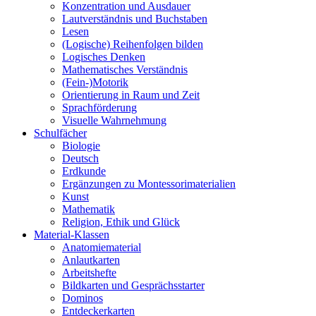
Konzentration und Ausdauer
Lautverständnis und Buchstaben
Lesen
(Logische) Reihenfolgen bilden
Logisches Denken
Mathematisches Verständnis
(Fein-)Motorik
Orientierung in Raum und Zeit
Sprachförderung
Visuelle Wahrnehmung
Schulfächer
Biologie
Deutsch
Erdkunde
Ergänzungen zu Montessorimaterialien
Kunst
Mathematik
Religion, Ethik und Glück
Material-Klassen
Anatomiematerial
Anlautkarten
Arbeitshefte
Bildkarten und Gesprächsstarter
Dominos
Entdeckerkarten