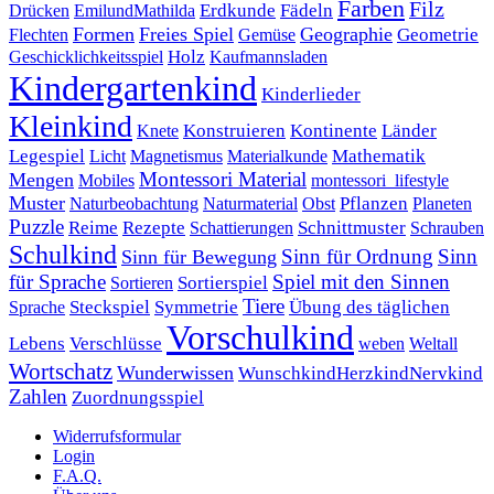
Farben
Filz
Erdkunde
Fädeln
Drücken
EmilundMathilda
Formen
Freies Spiel
Geographie
Geometrie
Flechten
Gemüse
Holz
Kaufmannsladen
Geschicklichkeitsspiel
Kindergartenkind
Kinderlieder
Kleinkind
Kontinente
Länder
Konstruieren
Knete
Mathematik
Legespiel
Magnetismus
Materialkunde
Licht
Montessori Material
Mengen
Mobiles
montessori_lifestyle
Muster
Pflanzen
Naturbeobachtung
Naturmaterial
Obst
Planeten
Puzzle
Rezepte
Reime
Schnittmuster
Schattierungen
Schrauben
Schulkind
Sinn für Ordnung
Sinn
Sinn für Bewegung
für Sprache
Spiel mit den Sinnen
Sortierspiel
Sortieren
Tiere
Übung des täglichen
Steckspiel
Symmetrie
Sprache
Vorschulkind
Lebens
Verschlüsse
weben
Weltall
Wortschatz
Wunderwissen
WunschkindHerzkindNervkind
Zahlen
Zuordnungsspiel
Widerrufsformular
Login
F.A.Q.