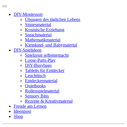
DIY-Montessori
Übungen des täglichen Lebens
Sinnesmaterial
Kosmische Erziehung
Sprachmaterial
Mathematikmaterial
Kleinkind- und Babymaterial
DIY-Spielideen
Spielzeug selbstgemacht
Loose-Parts-Play
DIY-Busybags
Tabletts für Entdecker
Leuchttisch
Entdeckermaterial
Quietbooks
Rollenspielmaterial
Sensory Bins
Rezepte & Kreativmaterial
Freude am Lernen
Ideenpost
Shop