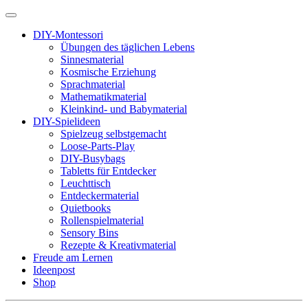
DIY-Montessori
Übungen des täglichen Lebens
Sinnesmaterial
Kosmische Erziehung
Sprachmaterial
Mathematikmaterial
Kleinkind- und Babymaterial
DIY-Spielideen
Spielzeug selbstgemacht
Loose-Parts-Play
DIY-Busybags
Tabletts für Entdecker
Leuchttisch
Entdeckermaterial
Quietbooks
Rollenspielmaterial
Sensory Bins
Rezepte & Kreativmaterial
Freude am Lernen
Ideenpost
Shop