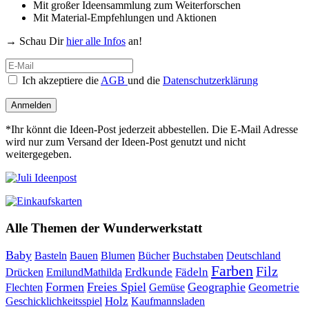
Mit großer Ideensammlung zum Weiterforschen
Mit Material-Empfehlungen und Aktionen
→ Schau Dir
hier alle Infos
an!
Ich akzeptiere die
AGB
und die
Datenschutzerklärung
Anmelden
*Ihr könnt die Ideen-Post jederzeit abbestellen. Die E-Mail Adresse
wird nur zum Versand der Ideen-Post genutzt und nicht
weitergegeben.
Alle Themen der Wunderwerkstatt
Baby
Bauen
Blumen
Bücher
Buchstaben
Basteln
Deutschland
Farben
Filz
Erdkunde
Fädeln
Drücken
EmilundMathilda
Formen
Freies Spiel
Geographie
Geometrie
Flechten
Gemüse
Holz
Kaufmannsladen
Geschicklichkeitsspiel