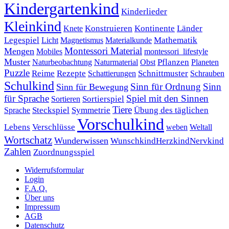
Kindergartenkind
Kinderlieder
Kleinkind
Kontinente
Länder
Konstruieren
Knete
Mathematik
Legespiel
Magnetismus
Materialkunde
Licht
Montessori Material
Mengen
Mobiles
montessori_lifestyle
Muster
Pflanzen
Naturbeobachtung
Naturmaterial
Obst
Planeten
Puzzle
Rezepte
Reime
Schnittmuster
Schattierungen
Schrauben
Schulkind
Sinn für Ordnung
Sinn
Sinn für Bewegung
für Sprache
Spiel mit den Sinnen
Sortierspiel
Sortieren
Tiere
Übung des täglichen
Steckspiel
Symmetrie
Sprache
Vorschulkind
Lebens
Verschlüsse
weben
Weltall
Wortschatz
Wunderwissen
WunschkindHerzkindNervkind
Zahlen
Zuordnungsspiel
Widerrufsformular
Login
F.A.Q.
Über uns
Impressum
AGB
Datenschutz