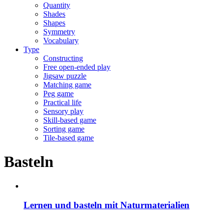
Quantity
Shades
Shapes
Symmetry
Vocabulary
Type
Constructing
Free open-ended play
Jigsaw puzzle
Matching game
Peg game
Practical life
Sensory play
Skill-based game
Sorting game
Tile-based game
Basteln
Lernen und basteln mit Naturmaterialien