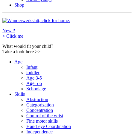
Shop
New ?
>
Click me
What would fit your child?
Take a look here
>>
Age
Infant
toddler
Age 3-5
Age 5-6
Schoolage
Skills
Abstraction
Categorization
Concentration
Control of the wrist
Fine motor skills
Hand-eye Coordination
Independence