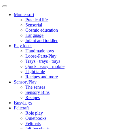
Montessori
Practical life
Sensorial
Cosmic education
Language
Infant and toddler
Play ideas
Handmade toys
Loose-Parts-Play
Trays - trays - trays
Quick - easy - mobile
Light table
Recipes and more
SensoryPlay
The senses
Sensory Bins
Recipes
Busybags
Feltcraft
Role play
Quietbooks
Feltmats
felt-busybags