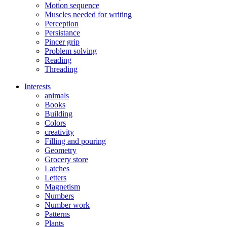
Motion sequence
Muscles needed for writing
Perception
Persistance
Pincer grip
Problem solving
Reading
Threading
Interests
animals
Books
Building
Colors
creativity
Filling and pouring
Geometry
Grocery store
Latches
Letters
Magnetism
Numbers
Number work
Patterns
Plants