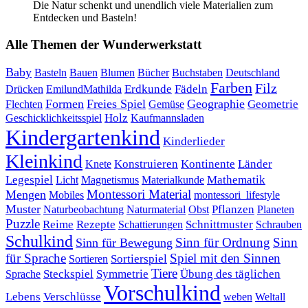
Die Natur schenkt und unendlich viele Materialien zum
Entdecken und Basteln!
Alle Themen der Wunderwerkstatt
Baby
Bauen
Blumen
Bücher
Buchstaben
Basteln
Deutschland
Farben
Filz
Erdkunde
Fädeln
Drücken
EmilundMathilda
Formen
Freies Spiel
Geographie
Geometrie
Flechten
Gemüse
Holz
Kaufmannsladen
Geschicklichkeitsspiel
Kindergartenkind
Kinderlieder
Kleinkind
Kontinente
Länder
Konstruieren
Knete
Mathematik
Legespiel
Magnetismus
Materialkunde
Licht
Montessori Material
Mengen
Mobiles
montessori_lifestyle
Muster
Pflanzen
Naturbeobachtung
Naturmaterial
Obst
Planeten
Puzzle
Rezepte
Reime
Schnittmuster
Schattierungen
Schrauben
Schulkind
Sinn für Ordnung
Sinn
Sinn für Bewegung
für Sprache
Spiel mit den Sinnen
Sortierspiel
Sortieren
Tiere
Übung des täglichen
Steckspiel
Symmetrie
Sprache
Vorschulkind
Lebens
Verschlüsse
weben
Weltall