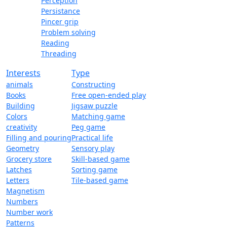
Perception
Persistance
Pincer grip
Problem solving
Reading
Threading
Interests
Type
animals
Constructing
Books
Free open-ended play
Building
Jigsaw puzzle
Colors
Matching game
creativity
Peg game
Filling and pouring
Practical life
Geometry
Sensory play
Grocery store
Skill-based game
Latches
Sorting game
Letters
Tile-based game
Magnetism
Numbers
Number work
Patterns