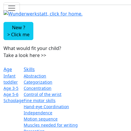
New ?
>
Click me
What would fit your child?
Take a look here
>>
Age
Skills
Infant
Abstraction
toddler
Categorization
Age 3-5
Concentration
Age 5-6
Control of the wrist
Schoolage
Fine motor skills
Hand-eye Coordination
Independence
Motion sequence
Muscles needed for writing