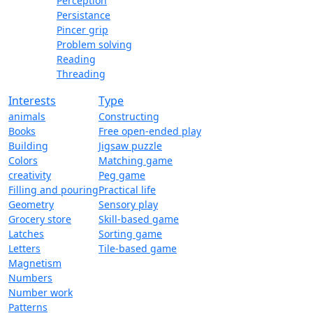
Perception
Persistance
Pincer grip
Problem solving
Reading
Threading
Interests
Type
animals
Constructing
Books
Free open-ended play
Building
Jigsaw puzzle
Colors
Matching game
creativity
Peg game
Filling and pouring
Practical life
Geometry
Sensory play
Grocery store
Skill-based game
Latches
Sorting game
Letters
Tile-based game
Magnetism
Numbers
Number work
Patterns