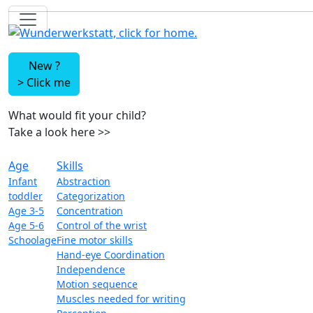
New ?
>
Click me
What would fit your child?
Take a look here
>>
Age
Skills
Infant
Abstraction
toddler
Categorization
Age 3-5
Concentration
Age 5-6
Control of the wrist
Schoolage
Fine motor skills
Hand-eye Coordination
Independence
Motion sequence
Muscles needed for writing