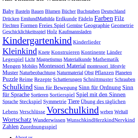
Baby
Bauen
Blumen
Bücher
Buchstaben
Basteln
Deutschland
Farben
Filz
Erdkunde
Fädeln
Drücken
EmilundMathilda
Formen
Freies Spiel
Geographie
Geometrie
Flechten
Gemüse
Holz
Kaufmannsladen
Geschicklichkeitsspiel
Kindergartenkind
Kinderlieder
Kleinkind
Kontinente
Länder
Konstruieren
Knete
Mathematik
Legespiel
Magnetismus
Materialkunde
Licht
Montessori Material
Mengen
Mobiles
montessori_lifestyle
Muster
Pflanzen
Naturbeobachtung
Naturmaterial
Obst
Planeten
Puzzle
Rezepte
Reime
Schnittmuster
Schattierungen
Schrauben
Schulkind
Sinn für Ordnung
Sinn
Sinn für Bewegung
für Sprache
Spiel mit den Sinnen
Sortierspiel
Sortieren
Tiere
Übung des täglichen
Steckspiel
Symmetrie
Sprache
Vorschulkind
Lebens
Verschlüsse
weben
Weltall
Wortschatz
Wunderwissen
WunschkindHerzkindNervkind
Zahlen
Zuordnungsspiel
About us