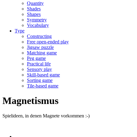
Quantity
Shades
Shapes
Symmetry
Vocabulary
Type
Constructing
Free open-ended play
Jigsaw puzzle
Matching game
Peg game
Practical life
Sensory play
Skill-based game
Sorting game
Tile-based game
Magnetismus
Spielideen, in denen Magnete vorkommen :-)