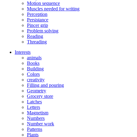
Motion sequence
Muscles needed for writing
Perception
Persistance
Pincer grip
Problem solving
Reading
Threading
Interests
animals
Books
Building
Colors
creativity
Filling and pouring
Geometry
Grocery store
Latches
Letters
Magnetism
Numbers
Number work
Patterns
Plants