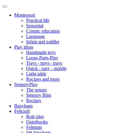
Montessori
Practical life
Sensorial
Cosmic education
Language
Infant and toddler
Play ideas
Handmade toys
Loose-Parts-Play
Trays - trays - trays
Quick - easy - mobile
Light table
Recipes and more
SensoryPlay
The senses
Sensory Bins
Recipes
Busybags
Feltcraft
Role play
Quietbooks
Feltmats
felt-busybags