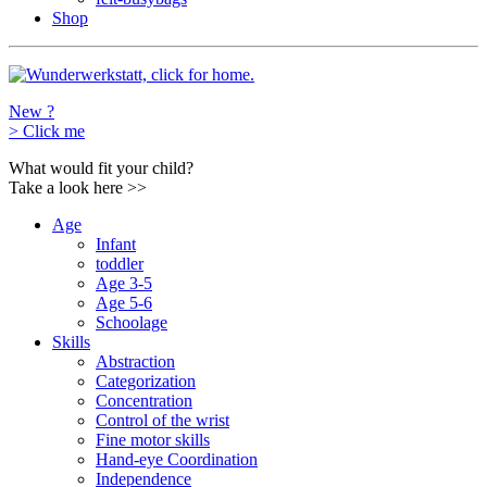
Shop
New ?
>
Click me
What would fit your child?
Take a look here
>>
Age
Infant
toddler
Age 3-5
Age 5-6
Schoolage
Skills
Abstraction
Categorization
Concentration
Control of the wrist
Fine motor skills
Hand-eye Coordination
Independence